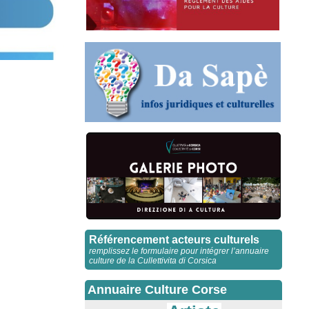
Référencement acteurs culturels
remplissez le formulaire pour intégrer l’annuaire
culture de la Cullettivita di Corsica
Annuaire Culture Corse