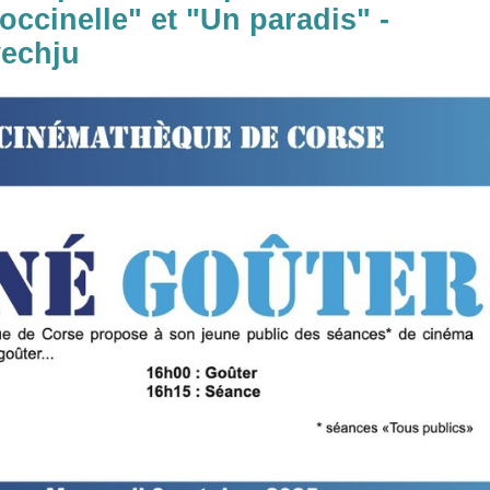
ccinelle" et "Un paradis" -
vechju