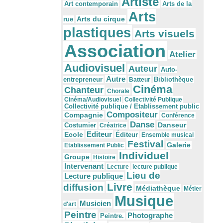
Artiste
Arts de la
Art contemporain
Arts
Arts du cirque
rue
plastiques
Arts visuels
Association
Atelier
Audiovisuel
Auteur
Auto-
Autre
Bibliothèque
entrepreneur
Batteur
Cinéma
Chanteur
Chorale
Cinéma/Audiovisuel
Collectivité Publique
Collectivité publique / Etablissement public
Compositeur
Compagnie
Conférence
Danse
Danseur
Costumier
Créatrice
Editeur
Ecole
Éditeur
Ensemble musical
Festival
Galerie
Etablissement Public
Individuel
Groupe
Histoire
Intervenant
Lecture
lecture publique
Lieu de
Lecture publique
Livre
diffusion
Médiathèque
Métier
Musique
Musicien
d'art
Peintre
Photographe
Peintre.