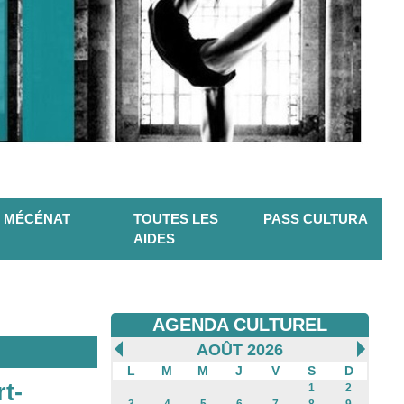
MÉCÉNAT
TOUTES LES
PASS CULTURA
AIDES
AGENDA CULTUREL
AOÛT 2026
L
M
M
J
V
S
D
t-
1
2