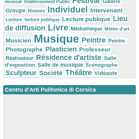
Festival
Galerie
musical
Etablissement Public
Individuel
Intervenant
Groupe
Histoire
Lieu
Lecture publique
Lecture
lecture publique
Livre
de diffusion
Médiathèque
Métier d'art
Musique
Peintre
Musicien
Peintre.
Plasticien
Photographe
Professeur
Résidence d'artiste
Réalisateur
Salle
Salle de musique
d'exposition
Scénographe
Théâtre
Sculpteur
Société
Vidéaste
Centru d’Arti Pulifonica di Corsica