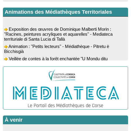
Animations des Médiathèques Territoriales
Exposition des œuvres de Dominique Malberti Morin :
"Racines, peintures acryliques et aquarelles" - Mediateca
territuriale di Santa Lucia di Tallà
Animation : "Petits lecteurs" - Médiathèque - Pitretu è
Bicchisgià
Veillée de contes à la forêt enchantée "U Mondu ditu
mignuleddu" par la Caravane de Conteurs - Currà
Colloque : "Taravu : terre de patrimoines", Regards sur le
patrimoine religieux, roman, thermal et littéraire - Spaziu Jean-
Marc Fiamma - A Sarra di Farru
Spectacle musical : "Viaghju in Corsica cù Regina & Bruno",
hommage au duo mythique de la chanson corse interprété par
Marie-Elsa Picciocchi (chant), Marc’Antò Belgodere (chant et
gutare) et Jacky Le Menn (claviers) - Salle des fêtes - Cuzzà
Lecture musicale : "Frida par les mots" proposée par la
compagnie "Si Osa", Lecture de Marine Lalanne accompagnée
de la guitare de Mister Mat
À venir
! Événement reporté ! Conférence : “Les fouilles de 2025 dans
l’abri d’Oriu” animée par Kewin Peche Quilichini, directeur du