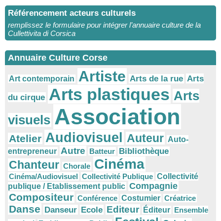
Référencement acteurs culturels
remplissez le formulaire pour intégrer l’annuaire culture de la
Cullettivita di Corsica
Annuaire Culture Corse
Artiste
Arts
Arts de la rue
Art contemporain
Arts plastiques
Arts
du cirque
Association
visuels
Audiovisuel
Auteur
Atelier
Auto-
Autre
Bibliothèque
entrepreneur
Batteur
Cinéma
Chanteur
Chorale
Cinéma/Audiovisuel
Collectivité Publique
Collectivité
Compagnie
publique / Etablissement public
Compositeur
Conférence
Costumier
Créatrice
Danse
Editeur
Danseur
Ecole
Éditeur
Ensemble