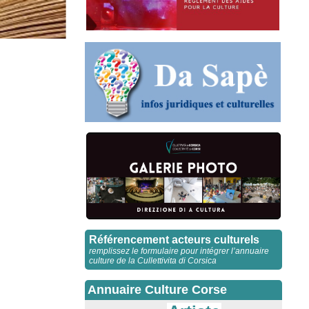
Référencement acteurs culturels
remplissez le formulaire pour intégrer l’annuaire
culture de la Cullettivita di Corsica
Annuaire Culture Corse