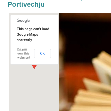
Portivechju
This page can't load
Google Maps
correctly.
Do you
OK
own this
website?