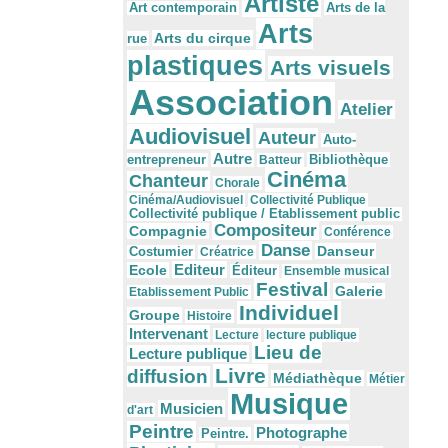
Artiste
Arts de la
Art contemporain
Arts
Arts du cirque
rue
plastiques
Arts visuels
Association
Atelier
Audiovisuel
Auteur
Auto-
Autre
Bibliothèque
entrepreneur
Batteur
Cinéma
Chanteur
Chorale
Cinéma/Audiovisuel
Collectivité Publique
Collectivité publique / Etablissement public
Compositeur
Compagnie
Conférence
Danse
Danseur
Costumier
Créatrice
Editeur
Ecole
Éditeur
Ensemble musical
Festival
Galerie
Etablissement Public
Individuel
Groupe
Histoire
Intervenant
Lecture
lecture publique
Lieu de
Lecture publique
Livre
diffusion
Médiathèque
Métier
Musique
Musicien
d'art
Peintre
Photographe
Peintre.