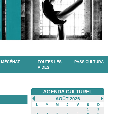
MÉCÉNAT
TOUTES LES
PASS CULTURA
AIDES
AGENDA CULTUREL
AOÛT 2026
L
M
M
J
V
S
D
1
2