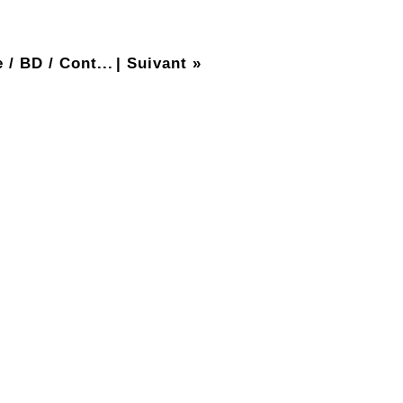
e / BD / Cont...
|
Suivant »