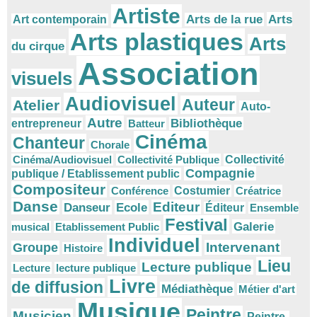
Artiste
Arts
Arts de la rue
Art contemporain
Arts plastiques
Arts
du cirque
Association
visuels
Audiovisuel
Auteur
Atelier
Auto-
Autre
Bibliothèque
entrepreneur
Batteur
Cinéma
Chanteur
Chorale
Cinéma/Audiovisuel
Collectivité Publique
Collectivité
Compagnie
publique / Etablissement public
Compositeur
Conférence
Costumier
Créatrice
Danse
Editeur
Danseur
Ecole
Éditeur
Ensemble
Festival
Galerie
musical
Etablissement Public
Individuel
Intervenant
Groupe
Histoire
Lieu
Lecture publique
Lecture
lecture publique
Livre
de diffusion
Médiathèque
Métier d'art
Musique
Peintre
Musicien
Peintre.