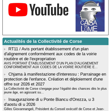
Médiathèque de Castagniccia Mare et Monti - I Fulelli
Rencontre / dédicace avec Lucrèce Luciani autour de son
livre « La ballade du pendu du Niolu» - Mediateca territuriale di
Santa Lucia di Tallà
Mise en musique d’un livre jeunesse par Annik Meschinet,
musicienne pédagogue : Ateliers d’expression sonore, vocale,
rythmique et corporelle - Mediateca territuriale di Santa Lucia di
Tallà
Actualités de la Collectivité de Corse
! Événement reporté ! Cycle de conférences peinture animé
par Alexandre Dominati - Mediateca territuriale di Santa Lucia di
RT11 / Avis portant établissement d'un plan
Tallà
d'alignement conformément aux codes de la voirie
routière et de l'expropriation
AVIS PORTANT ÉTABLISSEMENT D’UN PLAN D’ALIGNEMENT
CONFORMÉMENT AUX CODES DE LA VOIRIE ROUTIÈRE E...
Chjama à manifestazione d'interessu : Parrainage en
protection de l'enfance. Création et déploiement d'une
offre sur 2026 et 2027
La Collectivité de Corse s'engage pour l’égalité des chances dès le plus
jeune âge, en agissant su...
Inaugurazione di u Ponte Biancu d'Orezza, u 3
d'aostu di u 2026
Gilles Giovannangeli, Président du Conseil exécutif de Corse et Jean-