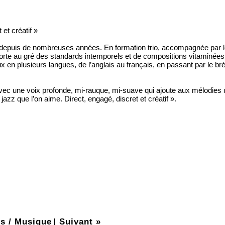
et créatif »
le depuis de nombreuses années. En formation trio, accompagnée par 
sporte au gré des standards intemporels et de compositions vitaminées
en plusieurs langues, de l’anglais au français, en passant par le br
r avec une voix profonde, mi-rauque, mi-suave qui ajoute aux mélodies 
zz que l’on aime. Direct, engagé, discret et créatif ».
s / Musique
|
Suivant »