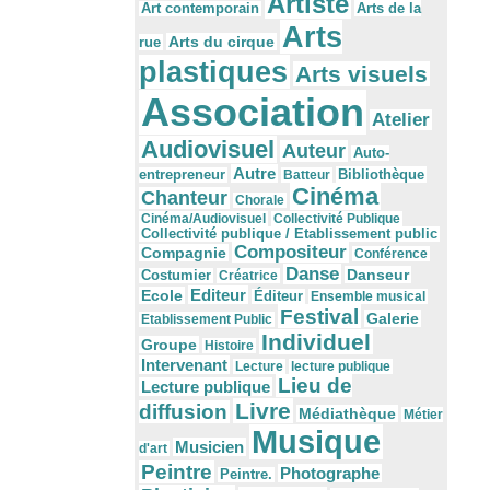
Artiste
Arts de la
Art contemporain
Arts
Arts du cirque
rue
plastiques
Arts visuels
Association
Atelier
Audiovisuel
Auteur
Auto-
Autre
Bibliothèque
entrepreneur
Batteur
Cinéma
Chanteur
Chorale
Cinéma/Audiovisuel
Collectivité Publique
Collectivité publique / Etablissement public
Compositeur
Compagnie
Conférence
Danse
Danseur
Costumier
Créatrice
Editeur
Ecole
Éditeur
Ensemble musical
Festival
Galerie
Etablissement Public
Individuel
Groupe
Histoire
Intervenant
Lecture
lecture publique
Lieu de
Lecture publique
Livre
diffusion
Médiathèque
Métier
Musique
Musicien
d'art
Peintre
Photographe
Peintre.