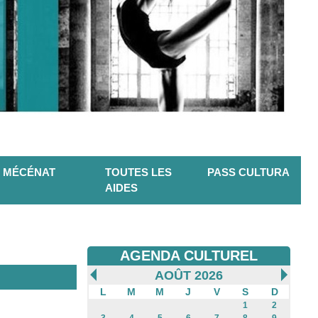
MÉCÉNAT
TOUTES LES
PASS CULTURA
AIDES
AGENDA CULTUREL
AOÛT 2026
L
M
M
J
V
S
D
1
2