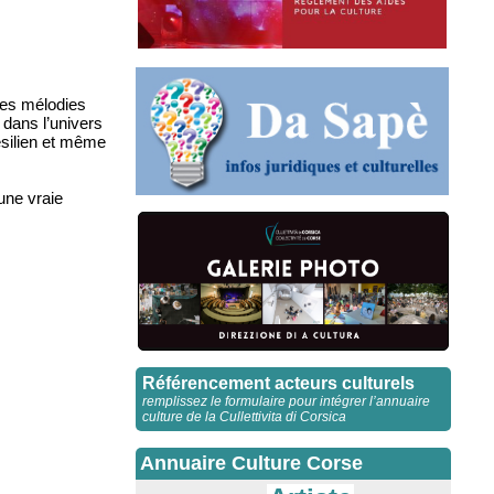
les mélodies
 dans l’univers
ésilien et même
une vraie
Référencement acteurs culturels
remplissez le formulaire pour intégrer l’annuaire
culture de la Cullettivita di Corsica
Annuaire Culture Corse