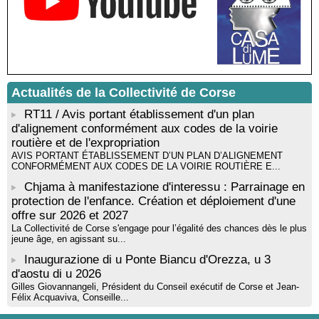
Mise en musique d’un livre jeunesse par Annik Meschinet,
musicienne pédagogue : Ateliers d’expression sonore, vocale,
rythmique et corporelle - Mediateca territuriale di Santa Lucia di
Tallà
! Événement reporté ! Cycle de conférences peinture animé
par Alexandre Dominati - Mediateca territuriale di Santa Lucia di
Actualités de la Collectivité de Corse
Tallà
RT11 / Avis portant établissement d'un plan
d'alignement conformément aux codes de la voirie
routière et de l'expropriation
AVIS PORTANT ÉTABLISSEMENT D’UN PLAN D’ALIGNEMENT
CONFORMÉMENT AUX CODES DE LA VOIRIE ROUTIÈRE E...
Chjama à manifestazione d'interessu : Parrainage en
protection de l'enfance. Création et déploiement d'une
offre sur 2026 et 2027
La Collectivité de Corse s'engage pour l’égalité des chances dès le plus
jeune âge, en agissant su...
Inaugurazione di u Ponte Biancu d'Orezza, u 3
d'aostu di u 2026
Gilles Giovannangeli, Président du Conseil exécutif de Corse et Jean-
Félix Acquaviva, Conseille...