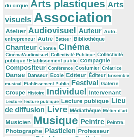
Arts plastiques
Arts
du cirque
Association
visuels
Audiovisuel
Auteur
Atelier
Auto-
Autre
Bibliothèque
entrepreneur
Batteur
Cinéma
Chanteur
Chorale
Cinéma/Audiovisuel
Collectivité Publique
Collectivité
Compagnie
publique / Etablissement public
Compositeur
Conférence
Costumier
Créatrice
Danse
Editeur
Danseur
Ecole
Éditeur
Ensemble
Festival
Galerie
musical
Etablissement Public
Individuel
Intervenant
Groupe
Histoire
Lieu
Lecture publique
Lecture
lecture publique
Livre
de diffusion
Médiathèque
Métier d'art
Musique
Peintre
Musicien
Peintre.
Plasticien
Photographe
Professeur