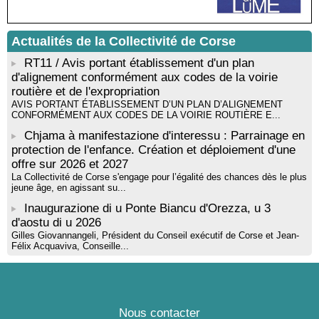
musicienne pédagogue : Ateliers d’expression sonore, vocale,
rythmique et corporelle - Mediateca territuriale di Santa Lucia di
Tallà
Actualités de la Collectivité de Corse
! Événement reporté ! Cycle de conférences peinture animé
par Alexandre Dominati - Mediateca territuriale di Santa Lucia di
RT11 / Avis portant établissement d'un plan
Tallà
d'alignement conformément aux codes de la voirie
routière et de l'expropriation
AVIS PORTANT ÉTABLISSEMENT D’UN PLAN D’ALIGNEMENT
CONFORMÉMENT AUX CODES DE LA VOIRIE ROUTIÈRE E...
Chjama à manifestazione d'interessu : Parrainage en
protection de l'enfance. Création et déploiement d'une
offre sur 2026 et 2027
La Collectivité de Corse s'engage pour l’égalité des chances dès le plus
jeune âge, en agissant su...
Inaugurazione di u Ponte Biancu d'Orezza, u 3
d'aostu di u 2026
Gilles Giovannangeli, Président du Conseil exécutif de Corse et Jean-
Félix Acquaviva, Conseille...
Nous contacter