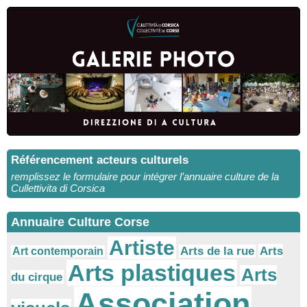
Référencement acteurs culturels
remplissez le formulaire pour intégrer l’annuaire culture de la
Cullettivita di Corsica
Annuaire Culture Corse
Artiste
Arts
Arts de la rue
Art contemporain
Arts plastiques
Arts
du cirque
Association