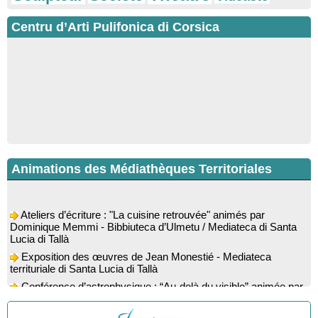
Centru d’Arti Pulifonica di Corsica
Animations des Médiathèques Territoriales
Ateliers d’écriture : "La cuisine retrouvée" animés par
Dominique Memmi - Bibbiuteca d’Ulmetu / Mediateca di Santa
Lucia di Tallà
Exposition des œuvres de Jean Monestié - Mediateca
territuriale di Santa Lucia di Tallà
Conférence d’astrophysique : “Au-delà du visible” animée par
l’astrophysicien Paul Guerrini - Médiathèque - Pitretu è
Bicchisgià