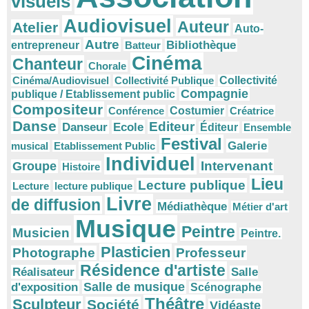
visuels
Audiovisuel
Auteur
Atelier
Auto-
Autre
Bibliothèque
entrepreneur
Batteur
Cinéma
Chanteur
Chorale
Cinéma/Audiovisuel
Collectivité Publique
Collectivité
Compagnie
publique / Etablissement public
Compositeur
Conférence
Costumier
Créatrice
Danse
Editeur
Danseur
Ecole
Éditeur
Ensemble
Festival
Galerie
musical
Etablissement Public
Individuel
Intervenant
Groupe
Histoire
Lieu
Lecture publique
Lecture
lecture publique
Livre
de diffusion
Médiathèque
Métier d'art
Musique
Peintre
Musicien
Peintre.
Plasticien
Photographe
Professeur
Résidence d'artiste
Réalisateur
Salle
Salle de musique
d'exposition
Scénographe
Théâtre
Sculpteur
Société
Vidéaste