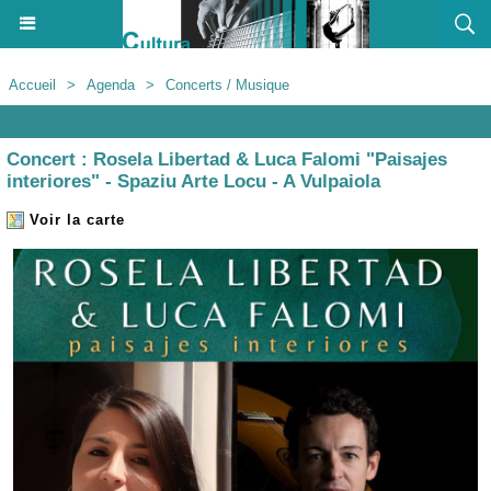
Accueil
>
Agenda
>
Concerts / Musique
Agenda
Concert : Rosela Libertad & Luca Falomi "Paisajes
interiores" - Spaziu Arte Locu - A Vulpaiola
Voir la carte