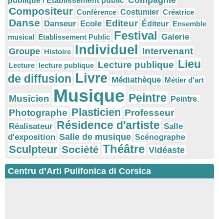
Compagnie
publique / Etablissement public
Compositeur
Conférence
Costumier
Créatrice
Danse
Editeur
Danseur
Ecole
Éditeur
Ensemble
Festival
Galerie
musical
Etablissement Public
Individuel
Intervenant
Groupe
Histoire
Lieu
Lecture publique
Lecture
lecture publique
Livre
de diffusion
Médiathèque
Métier d'art
Musique
Peintre
Musicien
Peintre.
Plasticien
Photographe
Professeur
Résidence d'artiste
Réalisateur
Salle
Salle de musique
d'exposition
Scénographe
Théâtre
Sculpteur
Société
Vidéaste
Centru d’Arti Pulifonica di Corsica