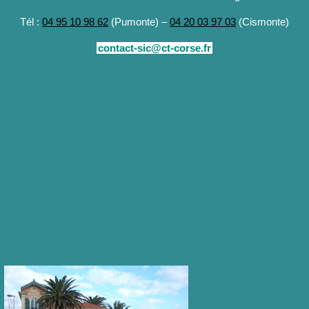
Tél :
04 95 10 98 62
(Pumonte) –
04 20 03 97 03
(Cismonte)
contact-sic@ct-corse.fr