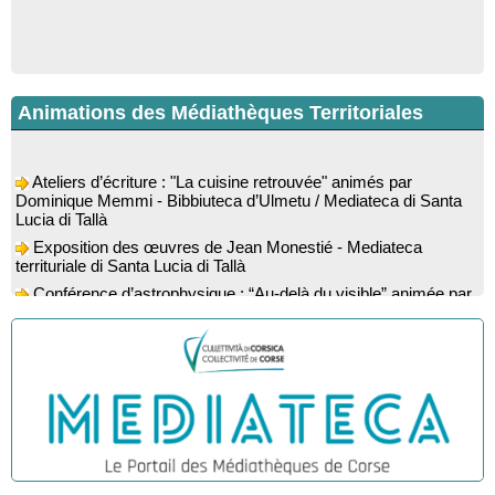
Animations des Médiathèques Territoriales
Ateliers d’écriture : "La cuisine retrouvée" animés par
Dominique Memmi - Bibbiuteca d’Ulmetu / Mediateca di Santa
Lucia di Tallà
Exposition des œuvres de Jean Monestié - Mediateca
territuriale di Santa Lucia di Tallà
Conférence d’astrophysique : “Au-delà du visible” animée par
l’astrophysicien Paul Guerrini - Médiathèque - Pitretu è
Bicchisgià
Exposition des œuvres de Dominique Malberti Morin :
"Racines, peintures acryliques et aquarelles" - Mediateca
territuriale di Santa Lucia di Tallà
Animation : "Petits lecteurs" - Médiathèque - Pitretu è
Bicchisgià
Veillée de contes à la forêt enchantée "U Mondu ditu
mignuleddu" par la Caravane de Conteurs - Currà