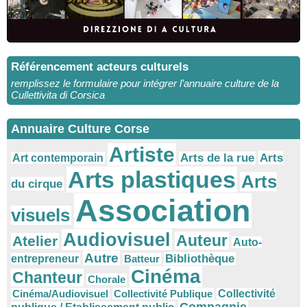
Référencement acteurs culturels
remplissez le formulaire pour intégrer l’annuaire culture de la
Cullettivita di Corsica
Annuaire Culture Corse
Artiste
Arts
Arts de la rue
Art contemporain
Arts plastiques
Arts
du cirque
Association
visuels
Audiovisuel
Auteur
Atelier
Auto-
Autre
Bibliothèque
entrepreneur
Batteur
Cinéma
Chanteur
Chorale
Cinéma/Audiovisuel
Collectivité Publique
Collectivité