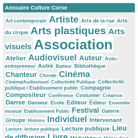
Annuaire Culture Corse
Artiste
Arts
Arts de la rue
Art contemporain
Arts plastiques
Arts
du cirque
Association
visuels
Audiovisuel
Auteur
Atelier
Auto-
Autre
Bibliothèque
entrepreneur
Batteur
Cinéma
Chanteur
Chorale
Cinéma/Audiovisuel
Collectivité Publique
Collectivité
Compagnie
publique / Etablissement public
Compositeur
Conférence
Costumier
Créatrice
Danse
Editeur
Danseur
Ecole
Éditeur
Ensemble
Festival
Galerie
musical
Etablissement Public
Individuel
Intervenant
Groupe
Histoire
Lieu
Lecture publique
Lecture
lecture publique
Livre
de diffusion