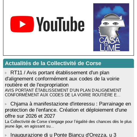
Sardegna - Mediateca di castagniccia Mare è monti - I Fulelli
Résidence d’écriture et de recherche de l’écrivaine Cécilia
Castelli - Institut Mémoires de l'Edition Contemporaine - Caen /
Médiathèque de Castagniccia Mare et Monti - I Fulelli
Rencontre / dédicace avec Lucrèce Luciani autour de son
livre « La ballade du pendu du Niolu» - Mediateca territuriale di
Santa Lucia di Tallà
Mise en musique d’un livre jeunesse par Annik Meschinet,
musicienne pédagogue : Ateliers d’expression sonore, vocale,
rythmique et corporelle - Mediateca territuriale di Santa Lucia di
Tallà
Actualités de la Collectivité de Corse
! Événement reporté ! Cycle de conférences peinture animé
RT11 / Avis portant établissement d'un plan
par Alexandre Dominati - Mediateca territuriale di Santa Lucia di
d'alignement conformément aux codes de la voirie
Tallà
routière et de l'expropriation
AVIS PORTANT ÉTABLISSEMENT D’UN PLAN D’ALIGNEMENT
CONFORMÉMENT AUX CODES DE LA VOIRIE ROUTIÈRE E...
Chjama à manifestazione d'interessu : Parrainage en
protection de l'enfance. Création et déploiement d'une
offre sur 2026 et 2027
La Collectivité de Corse s'engage pour l’égalité des chances dès le plus
jeune âge, en agissant su...
Inaugurazione di u Ponte Biancu d'Orezza, u 3