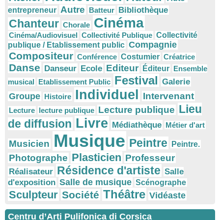
Autre
Bibliothèque
entrepreneur
Batteur
Cinéma
Chanteur
Chorale
Cinéma/Audiovisuel
Collectivité Publique
Collectivité
Compagnie
publique / Etablissement public
Compositeur
Conférence
Costumier
Créatrice
Danse
Editeur
Danseur
Ecole
Éditeur
Ensemble
Festival
Galerie
musical
Etablissement Public
Individuel
Intervenant
Groupe
Histoire
Lieu
Lecture publique
Lecture
lecture publique
Livre
de diffusion
Médiathèque
Métier d'art
Musique
Peintre
Musicien
Peintre.
Plasticien
Photographe
Professeur
Résidence d'artiste
Réalisateur
Salle
Salle de musique
d'exposition
Scénographe
Théâtre
Sculpteur
Société
Vidéaste
Centru d’Arti Pulifonica di Corsica