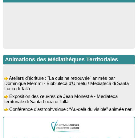
Animations des Médiathèques Territoriales
Ateliers d’écriture : "La cuisine retrouvée" animés par
Dominique Memmi - Bibbiuteca d’Ulmetu / Mediateca di Santa
Lucia di Tallà
Exposition des œuvres de Jean Monestié - Mediateca
territuriale di Santa Lucia di Tallà
Conférence d’astrophysique : “Au-delà du visible” animée par
l’astrophysicien Paul Guerrini - Médiathèque - Pitretu è
Bicchisgià
Exposition des œuvres de Dominique Malberti Morin :
"Racines, peintures acryliques et aquarelles" - Mediateca
territuriale di Santa Lucia di Tallà