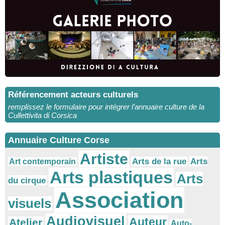
Référencement acteurs culturels
remplissez le formulaire pour intégrer l’annuaire culture de la
Cullettivita di Corsica
Annuaire Culture Corse
Artiste
Arts
Arts de la rue
Art contemporain
Arts plastiques
Arts
du cirque
Association
visuels
Audiovisuel
Auteur
Atelier
Auto-