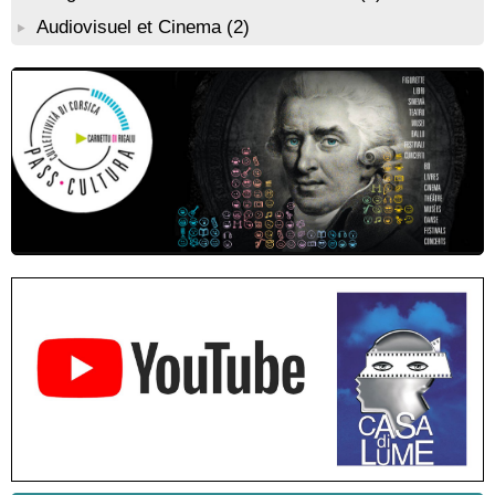
par Benjamin Casinelli - Salle A Scena - Santa Lucia di
Audiovisuel et Cinema
(2)
Portivechju
Conférence théâtralisée : "Théodore, l’homme qui voulut être
roi des Corses" animée par Benjamin Casinelli - Salle du Conseil
municipal - Zonza
Conférence : "Pratiques magico-religieuses et rituels de
protection de la Corse agro-pastorale" animée par Jean-Jacques
Andreani - Bucugnà / Zonza
Residenza di scrittura di Angela Nicolai, Trà Corsica è
Sardegna - Mediateca di castagniccia Mare è monti - I Fulelli
Résidence d’écriture et de recherche de l’écrivaine Cécilia
Castelli - Institut Mémoires de l'Edition Contemporaine - Caen /
Médiathèque de Castagniccia Mare et Monti - I Fulelli
Rencontre / dédicace avec Lucrèce Luciani autour de son
livre « La ballade du pendu du Niolu» - Mediateca territuriale di
Santa Lucia di Tallà
Mise en musique d’un livre jeunesse par Annik Meschinet,
musicienne pédagogue : Ateliers d’expression sonore, vocale,
rythmique et corporelle - Mediateca territuriale di Santa Lucia di
Tallà
! Événement reporté ! Cycle de conférences peinture animé
par Alexandre Dominati - Mediateca territuriale di Santa Lucia di
Tallà