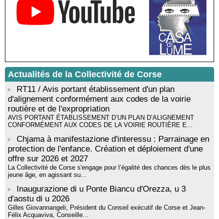
Rencontre / dédicace avec Lucrèce Luciani autour de son
livre « La ballade du pendu du Niolu» - Mediateca territuriale di
Santa Lucia di Tallà
Mise en musique d’un livre jeunesse par Annik Meschinet,
musicienne pédagogue : Ateliers d’expression sonore, vocale,
rythmique et corporelle - Mediateca territuriale di Santa Lucia di
Tallà
Actualités de la Collectivité de Corse
! Événement reporté ! Cycle de conférences peinture animé
par Alexandre Dominati - Mediateca territuriale di Santa Lucia di
RT11 / Avis portant établissement d'un plan
Tallà
d'alignement conformément aux codes de la voirie
routière et de l'expropriation
AVIS PORTANT ÉTABLISSEMENT D’UN PLAN D’ALIGNEMENT
CONFORMÉMENT AUX CODES DE LA VOIRIE ROUTIÈRE E...
Chjama à manifestazione d'interessu : Parrainage en
protection de l'enfance. Création et déploiement d'une
offre sur 2026 et 2027
La Collectivité de Corse s'engage pour l’égalité des chances dès le plus
jeune âge, en agissant su...
Inaugurazione di u Ponte Biancu d'Orezza, u 3
d'aostu di u 2026
Gilles Giovannangeli, Président du Conseil exécutif de Corse et Jean-
Félix Acquaviva, Conseille...