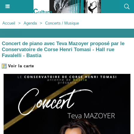
Accueil
>
Agenda
>
Concerts / Musique
Agenda
Concert de piano avec Teva Mazoyer proposé par le
Conservatoire de Corse Henri Tomasi - Hall rue
Favalelli - Bastia
Voir la carte