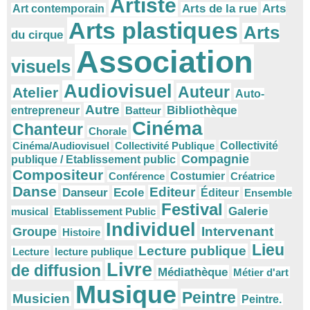
Artiste
Arts
Arts de la rue
Art contemporain
Arts plastiques
Arts
du cirque
Association
visuels
Audiovisuel
Auteur
Atelier
Auto-
Autre
Bibliothèque
entrepreneur
Batteur
Cinéma
Chanteur
Chorale
Cinéma/Audiovisuel
Collectivité Publique
Collectivité
Compagnie
publique / Etablissement public
Compositeur
Conférence
Costumier
Créatrice
Danse
Editeur
Danseur
Ecole
Éditeur
Ensemble
Festival
Galerie
musical
Etablissement Public
Individuel
Intervenant
Groupe
Histoire
Lieu
Lecture publique
Lecture
lecture publique
Livre
de diffusion
Médiathèque
Métier d'art
Musique
Peintre
Musicien
Peintre.