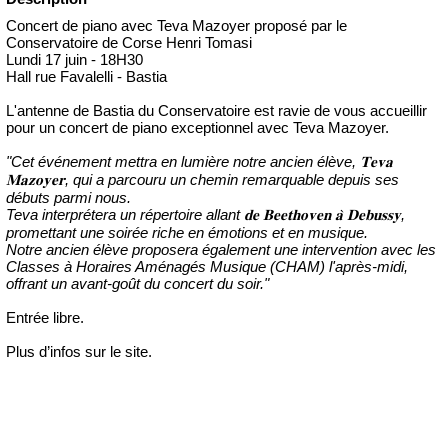
Concert de piano avec Teva Mazoyer proposé par le
Conservatoire de Corse Henri Tomasi
Lundi 17 juin - 18H30
Hall rue Favalelli - Bastia
L'antenne de Bastia du Conservatoire est ravie de vous accueillir
pour un concert de piano exceptionnel avec Teva Mazoyer.
"Cet événement mettra en lumière notre ancien élève, 𝐓𝐞𝐯𝐚
𝐌𝐚𝐳𝐨𝐲𝐞𝐫, qui a parcouru un chemin remarquable depuis ses
débuts parmi nous.
Teva interprétera un répertoire allant 𝐝𝐞 𝐁𝐞𝐞𝐭𝐡𝐨𝐯𝐞𝐧 𝐚̀ 𝐃𝐞𝐛𝐮𝐬𝐬𝐲,
promettant une soirée riche en émotions et en musique.
Notre ancien élève proposera également une intervention avec les
Classes à Horaires Aménagés Musique (CHAM) l'après-midi,
offrant un avant-goût du concert du soir."
Entrée libre.
Plus d’infos sur le site.