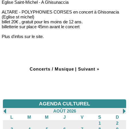
Eglise Saint-Michel - A Ghisunaccia
ALTARE - POLYPHONIES CORSES en concert à Ghisonacia
(Eglise st michel)
billet 20€ , gratuit pour les moins de 12 ans.
billetterie sur place 45mn avant le concert
Plus d'infos sur le site.
Concerts / Musique
|
Suivant »
AGENDA CULTUREL
AOÛT 2026
L
M
M
J
V
S
D
1
2