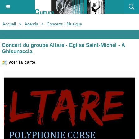
Accueil
>
Agenda
>
Concerts / Musique
Agenda
Concert du groupe Altare - Eglise Saint-Michel - A
Ghisunaccia
Voir la carte