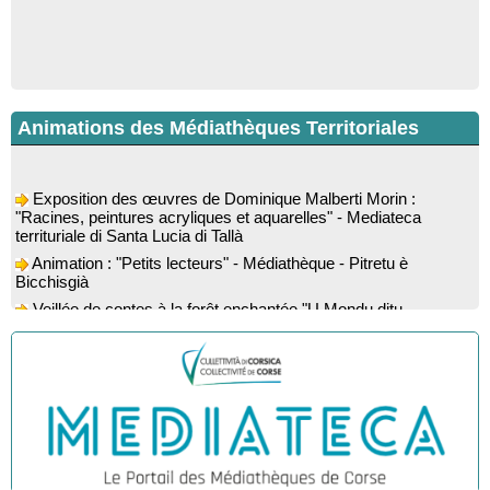
Animations des Médiathèques Territoriales
Exposition des œuvres de Dominique Malberti Morin :
"Racines, peintures acryliques et aquarelles" - Mediateca
territuriale di Santa Lucia di Tallà
Animation : "Petits lecteurs" - Médiathèque - Pitretu è
Bicchisgià
Veillée de contes à la forêt enchantée "U Mondu ditu
mignuleddu" par la Caravane de Conteurs - Currà
Colloque : "Taravu : terre de patrimoines", Regards sur le
patrimoine religieux, roman, thermal et littéraire - Spaziu Jean-
Marc Fiamma - A Sarra di Farru
Spectacle musical : "Viaghju in Corsica cù Regina & Bruno",
hommage au duo mythique de la chanson corse interprété par
Marie-Elsa Picciocchi (chant), Marc’Antò Belgodere (chant et
gutare) et Jacky Le Menn (claviers) - Salle des fêtes - Cuzzà