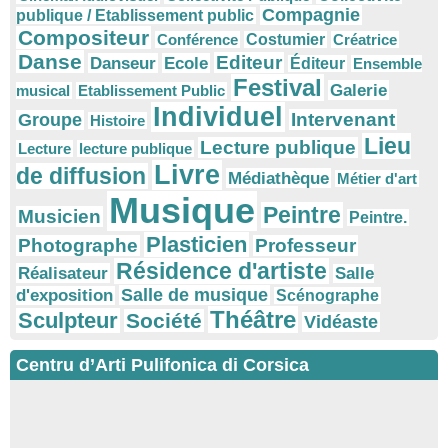
Compagnie
publique / Etablissement public
Compositeur
Conférence
Costumier
Créatrice
Danse
Editeur
Danseur
Ecole
Éditeur
Ensemble
Festival
Galerie
musical
Etablissement Public
Individuel
Intervenant
Groupe
Histoire
Lieu
Lecture publique
Lecture
lecture publique
Livre
de diffusion
Médiathèque
Métier d'art
Musique
Peintre
Musicien
Peintre.
Plasticien
Photographe
Professeur
Résidence d'artiste
Réalisateur
Salle
Salle de musique
d'exposition
Scénographe
Théâtre
Sculpteur
Société
Vidéaste
Centru d’Arti Pulifonica di Corsica