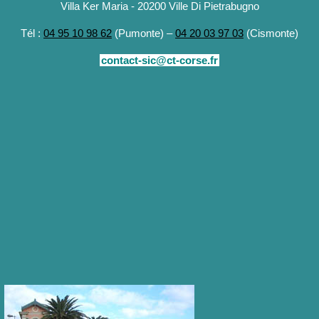
Villa Ker Maria - 20200 Ville Di Pietrabugno
Tél :
04 95 10 98 62
(Pumonte) –
04 20 03 97 03
(Cismonte)
contact-sic@ct-corse.fr