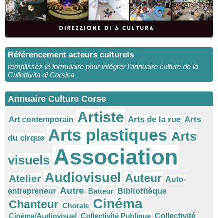
Référencement acteurs culturels
remplissez le formulaire pour intégrer l’annuaire culture de la
Cullettivita di Corsica
Annuaire Culture Corse
Artiste
Arts
Arts de la rue
Art contemporain
Arts plastiques
Arts
du cirque
Association
visuels
Audiovisuel
Auteur
Atelier
Auto-
Autre
Bibliothèque
entrepreneur
Batteur
Cinéma
Chanteur
Chorale
Cinéma/Audiovisuel
Collectivité Publique
Collectivité