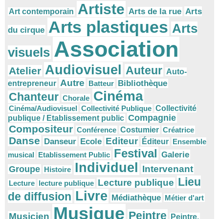
Artiste
Arts
Arts de la rue
Art contemporain
Arts plastiques
Arts
du cirque
Association
visuels
Audiovisuel
Auteur
Atelier
Auto-
Autre
Bibliothèque
entrepreneur
Batteur
Cinéma
Chanteur
Chorale
Cinéma/Audiovisuel
Collectivité Publique
Collectivité
Compagnie
publique / Etablissement public
Compositeur
Conférence
Costumier
Créatrice
Danse
Editeur
Danseur
Ecole
Éditeur
Ensemble
Festival
Galerie
musical
Etablissement Public
Individuel
Intervenant
Groupe
Histoire
Lieu
Lecture publique
Lecture
lecture publique
Livre
de diffusion
Médiathèque
Métier d'art
Musique
Peintre
Musicien
Peintre.