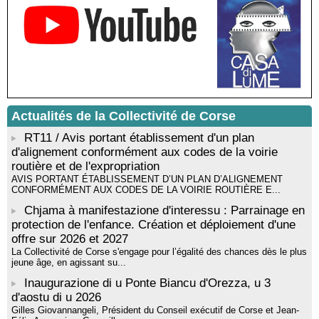
Médiathèque de Castagniccia Mare et Monti - I Fulelli
Rencontre / dédicace avec Lucrèce Luciani autour de son
livre « La ballade du pendu du Niolu» - Mediateca territuriale di
Santa Lucia di Tallà
Mise en musique d’un livre jeunesse par Annik Meschinet,
musicienne pédagogue : Ateliers d’expression sonore, vocale,
rythmique et corporelle - Mediateca territuriale di Santa Lucia di
Tallà
Actualités de la Collectivité de Corse
! Événement reporté ! Cycle de conférences peinture animé
par Alexandre Dominati - Mediateca territuriale di Santa Lucia di
RT11 / Avis portant établissement d'un plan
Tallà
d'alignement conformément aux codes de la voirie
routière et de l'expropriation
AVIS PORTANT ÉTABLISSEMENT D’UN PLAN D’ALIGNEMENT
CONFORMÉMENT AUX CODES DE LA VOIRIE ROUTIÈRE E...
Chjama à manifestazione d'interessu : Parrainage en
protection de l'enfance. Création et déploiement d'une
offre sur 2026 et 2027
La Collectivité de Corse s'engage pour l’égalité des chances dès le plus
jeune âge, en agissant su...
Inaugurazione di u Ponte Biancu d'Orezza, u 3
d'aostu di u 2026
Gilles Giovannangeli, Président du Conseil exécutif de Corse et Jean-