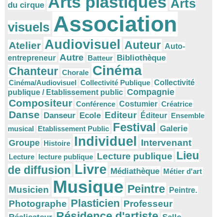
Arts plastiques
Arts
du cirque
Association
visuels
Audiovisuel
Auteur
Atelier
Auto-
Autre
Bibliothèque
entrepreneur
Batteur
Cinéma
Chanteur
Chorale
Cinéma/Audiovisuel
Collectivité Publique
Collectivité
Compagnie
publique / Etablissement public
Compositeur
Conférence
Costumier
Créatrice
Danse
Editeur
Danseur
Ecole
Éditeur
Ensemble
Festival
Galerie
musical
Etablissement Public
Individuel
Intervenant
Groupe
Histoire
Lieu
Lecture publique
Lecture
lecture publique
Livre
de diffusion
Médiathèque
Métier d'art
Musique
Peintre
Musicien
Peintre.
Plasticien
Photographe
Professeur
Résidence d'artiste