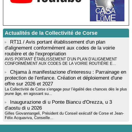
musicienne pédagogue : Ateliers d’expression sonore, vocale,
rythmique et corporelle - Mediateca territuriale di Santa Lucia di
Tallà
! Événement reporté ! Cycle de conférences peinture animé
par Alexandre Dominati - Mediateca territuriale di Santa Lucia di
Tallà
Actualités de la Collectivité de Corse
RT11 / Avis portant établissement d'un plan
d'alignement conformément aux codes de la voirie
routière et de l'expropriation
AVIS PORTANT ÉTABLISSEMENT D’UN PLAN D’ALIGNEMENT
CONFORMÉMENT AUX CODES DE LA VOIRIE ROUTIÈRE E...
Chjama à manifestazione d'interessu : Parrainage en
protection de l'enfance. Création et déploiement d'une
offre sur 2026 et 2027
La Collectivité de Corse s'engage pour l’égalité des chances dès le plus
jeune âge, en agissant su...
Inaugurazione di u Ponte Biancu d'Orezza, u 3
d'aostu di u 2026
Gilles Giovannangeli, Président du Conseil exécutif de Corse et Jean-
Félix Acquaviva, Conseille...