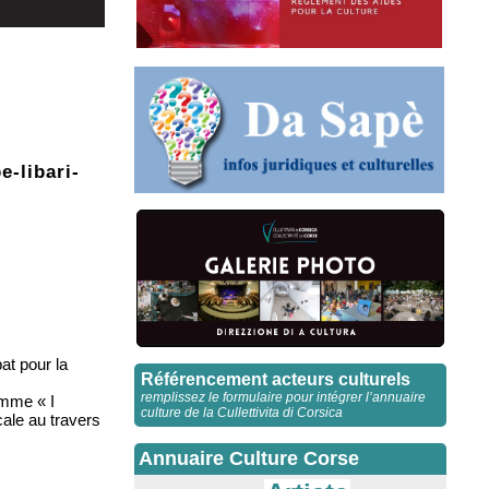
-libari-
at pour la
Référencement acteurs culturels
remplissez le formulaire pour intégrer l’annuaire
omme « I
culture de la Cullettivita di Corsica
cale au travers
Annuaire Culture Corse