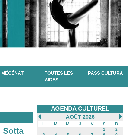
MÉCÉNAT
TOUTES LES
PASS CULTURA
AIDES
AGENDA CULTUREL
AOÛT 2026
L
M
M
J
V
S
D
 Sotta
1
2