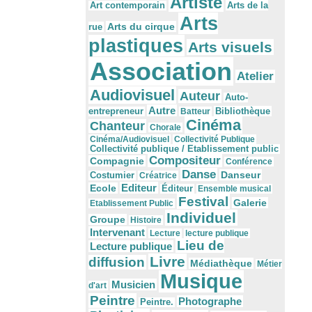
Artiste
Arts de la
Art contemporain
Arts
Arts du cirque
rue
plastiques
Arts visuels
Association
Atelier
Audiovisuel
Auteur
Auto-
Autre
Bibliothèque
entrepreneur
Batteur
Cinéma
Chanteur
Chorale
Cinéma/Audiovisuel
Collectivité Publique
Collectivité publique / Etablissement public
Compositeur
Compagnie
Conférence
Danse
Danseur
Costumier
Créatrice
Editeur
Ecole
Éditeur
Ensemble musical
Festival
Galerie
Etablissement Public
Individuel
Groupe
Histoire
Intervenant
Lecture
lecture publique
Lieu de
Lecture publique
Livre
diffusion
Médiathèque
Métier
Musique
Musicien
d'art
Peintre
Photographe
Peintre.