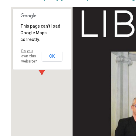
This page can't load
Google Maps
correctly.
Do you
OK
own this
website?