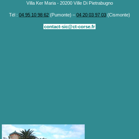
Villa Ker Maria - 20200 Ville Di Pietrabugno
Tél :
04 95 10 98 62
(Pumonte) –
04 20 03 97 03
(Cismonte)
contact-sic@ct-corse.fr