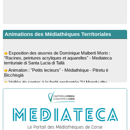
Animations des Médiathèques Territoriales
Exposition des œuvres de Dominique Malberti Morin :
"Racines, peintures acryliques et aquarelles" - Mediateca
territuriale di Santa Lucia di Tallà
Animation : "Petits lecteurs" - Médiathèque - Pitretu è
Bicchisgià
Veillée de contes à la forêt enchantée "U Mondu ditu
mignuleddu" par la Caravane de Conteurs - Currà
Colloque : "Taravu : terre de patrimoines", Regards sur le
patrimoine religieux, roman, thermal et littéraire - Spaziu Jean-
Marc Fiamma - A Sarra di Farru
Spectacle musical : "Viaghju in Corsica cù Regina & Bruno",
hommage au duo mythique de la chanson corse interprété par
Marie-Elsa Picciocchi (chant), Marc’Antò Belgodere (chant et
gutare) et Jacky Le Menn (claviers) - Salle des fêtes - Cuzzà