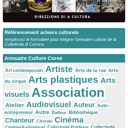
Référencement acteurs culturels
remplissez le formulaire pour intégrer l’annuaire culture de la
Cullettivita di Corsica
Annuaire Culture Corse
Artiste
Arts
Arts de la rue
Art contemporain
Arts plastiques
Arts
du cirque
Association
visuels
Audiovisuel
Auteur
Atelier
Auto-
Autre
Bibliothèque
entrepreneur
Batteur
Cinéma
Chanteur
Chorale
Cinéma/Audiovisuel
Collectivité Publique
Collectivité