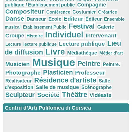
Compagnie
publique / Etablissement public
Compositeur
Conférence
Costumier
Créatrice
Danse
Editeur
Danseur
Ecole
Éditeur
Ensemble
Festival
Galerie
musical
Etablissement Public
Individuel
Intervenant
Groupe
Histoire
Lieu
Lecture publique
Lecture
lecture publique
Livre
de diffusion
Médiathèque
Métier d'art
Musique
Peintre
Musicien
Peintre.
Plasticien
Photographe
Professeur
Résidence d'artiste
Réalisateur
Salle
Salle de musique
d'exposition
Scénographe
Théâtre
Sculpteur
Société
Vidéaste
Centru d’Arti Pulifonica di Corsica