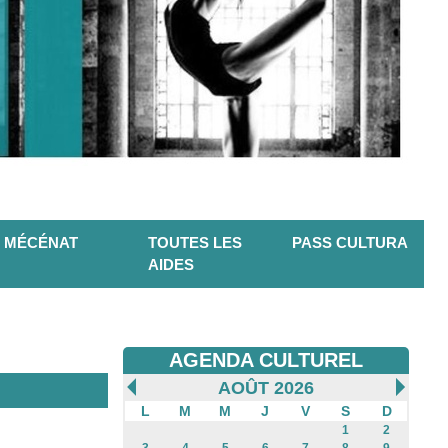
MÉCÉNAT
TOUTES LES
PASS CULTURA
AIDES
AGENDA CULTUREL
AOÛT 2026
L
M
M
J
V
S
D
1
2