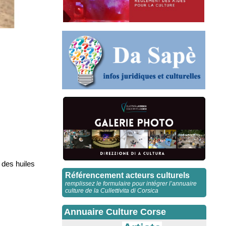
 des huiles
Référencement acteurs culturels
remplissez le formulaire pour intégrer l’annuaire
culture de la Cullettivita di Corsica
Annuaire Culture Corse