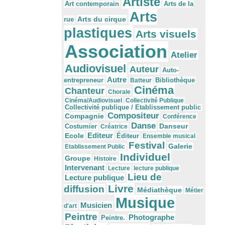
Artiste
Arts de la
Art contemporain
Arts
Arts du cirque
rue
plastiques
Arts visuels
Association
Atelier
Audiovisuel
Auteur
Auto-
Autre
Bibliothèque
entrepreneur
Batteur
Cinéma
Chanteur
Chorale
Cinéma/Audiovisuel
Collectivité Publique
Collectivité publique / Etablissement public
Compositeur
Compagnie
Conférence
Danse
Danseur
Costumier
Créatrice
Editeur
Ecole
Éditeur
Ensemble musical
Festival
Galerie
Etablissement Public
Individuel
Groupe
Histoire
Intervenant
Lecture
lecture publique
Lieu de
Lecture publique
Livre
diffusion
Médiathèque
Métier
Musique
Musicien
d'art
Peintre
Photographe
Peintre.