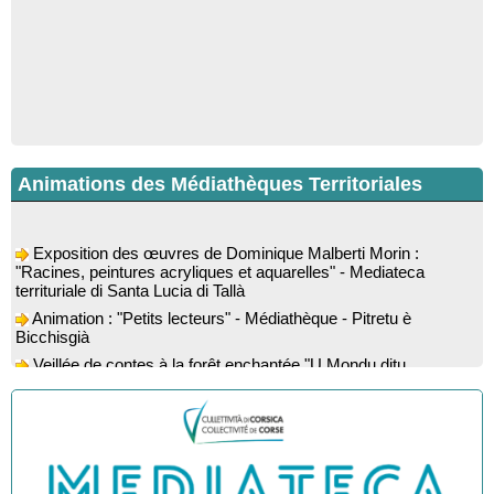
Animations des Médiathèques Territoriales
Exposition des œuvres de Dominique Malberti Morin :
"Racines, peintures acryliques et aquarelles" - Mediateca
territuriale di Santa Lucia di Tallà
Animation : "Petits lecteurs" - Médiathèque - Pitretu è
Bicchisgià
Veillée de contes à la forêt enchantée "U Mondu ditu
mignuleddu" par la Caravane de Conteurs - Currà
Colloque : "Taravu : terre de patrimoines", Regards sur le
patrimoine religieux, roman, thermal et littéraire - Spaziu Jean-
Marc Fiamma - A Sarra di Farru
Spectacle musical : "Viaghju in Corsica cù Regina & Bruno",
hommage au duo mythique de la chanson corse interprété par