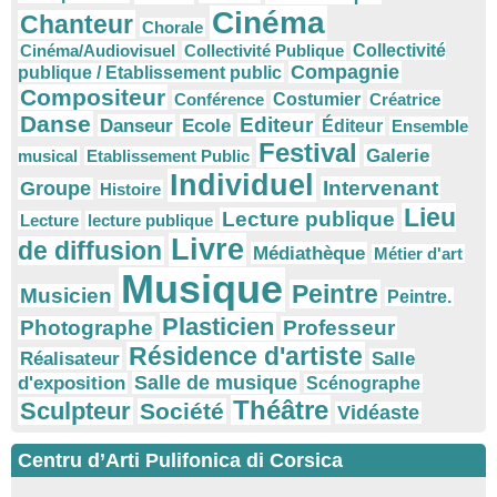
Cinéma
Chanteur
Chorale
Cinéma/Audiovisuel
Collectivité Publique
Collectivité
Compagnie
publique / Etablissement public
Compositeur
Conférence
Costumier
Créatrice
Danse
Editeur
Danseur
Ecole
Éditeur
Ensemble
Festival
Galerie
musical
Etablissement Public
Individuel
Intervenant
Groupe
Histoire
Lieu
Lecture publique
Lecture
lecture publique
Livre
de diffusion
Médiathèque
Métier d'art
Musique
Peintre
Musicien
Peintre.
Plasticien
Photographe
Professeur
Résidence d'artiste
Réalisateur
Salle
Salle de musique
d'exposition
Scénographe
Théâtre
Sculpteur
Société
Vidéaste
Centru d’Arti Pulifonica di Corsica