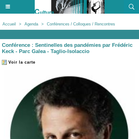
Accueil
>
Agenda
>
Conférences / Colloques / Rencontres
Agenda
Conférence : Sentinelles des pandémies par Frédéric
Keck - Parc Galea - Taglio-Isolaccio
Voir la carte