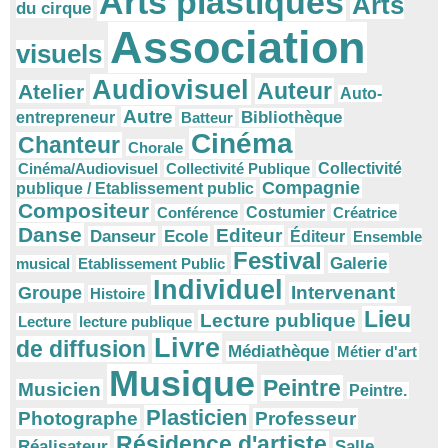
Arts plastiques
Arts
du cirque
Association
visuels
Audiovisuel
Auteur
Atelier
Auto-
Autre
Bibliothèque
entrepreneur
Batteur
Cinéma
Chanteur
Chorale
Cinéma/Audiovisuel
Collectivité Publique
Collectivité
Compagnie
publique / Etablissement public
Compositeur
Conférence
Costumier
Créatrice
Danse
Editeur
Danseur
Ecole
Éditeur
Ensemble
Festival
Galerie
musical
Etablissement Public
Individuel
Intervenant
Groupe
Histoire
Lieu
Lecture publique
Lecture
lecture publique
Livre
de diffusion
Médiathèque
Métier d'art
Musique
Peintre
Musicien
Peintre.
Plasticien
Photographe
Professeur
Résidence d'artiste
Réalisateur
Salle