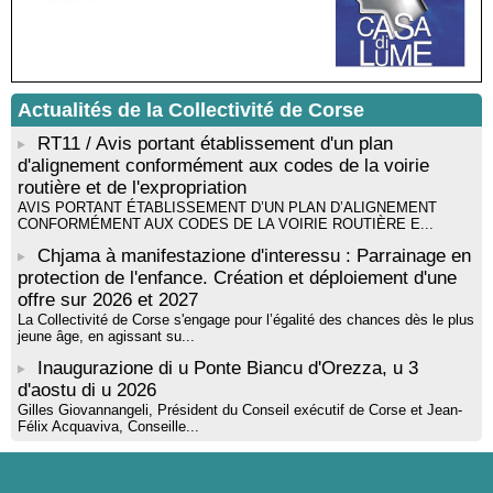
musicienne pédagogue : Ateliers d’expression sonore, vocale,
rythmique et corporelle - Mediateca territuriale di Santa Lucia di
Tallà
! Événement reporté ! Cycle de conférences peinture animé
par Alexandre Dominati - Mediateca territuriale di Santa Lucia di
Tallà
Actualités de la Collectivité de Corse
RT11 / Avis portant établissement d'un plan
d'alignement conformément aux codes de la voirie
routière et de l'expropriation
AVIS PORTANT ÉTABLISSEMENT D’UN PLAN D’ALIGNEMENT
CONFORMÉMENT AUX CODES DE LA VOIRIE ROUTIÈRE E...
Chjama à manifestazione d'interessu : Parrainage en
protection de l'enfance. Création et déploiement d'une
offre sur 2026 et 2027
La Collectivité de Corse s'engage pour l’égalité des chances dès le plus
jeune âge, en agissant su...
Inaugurazione di u Ponte Biancu d'Orezza, u 3
d'aostu di u 2026
Gilles Giovannangeli, Président du Conseil exécutif de Corse et Jean-
Félix Acquaviva, Conseille...