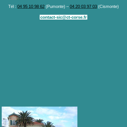
Tél :
04 95 10 98 62
(Pumonte) –
04 20 03 97 03
(Cismonte)
contact-sic@ct-corse.fr