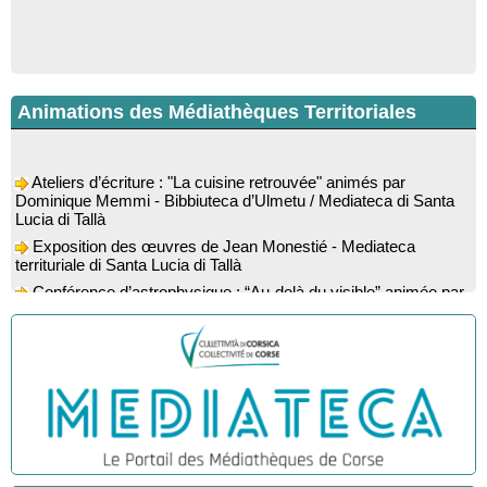
Animations des Médiathèques Territoriales
Ateliers d’écriture : "La cuisine retrouvée" animés par
Dominique Memmi - Bibbiuteca d’Ulmetu / Mediateca di Santa
Lucia di Tallà
Exposition des œuvres de Jean Monestié - Mediateca
territuriale di Santa Lucia di Tallà
Conférence d’astrophysique : “Au-delà du visible” animée par
l’astrophysicien Paul Guerrini - Médiathèque - Pitretu è
Bicchisgià
Exposition des œuvres de Dominique Malberti Morin :
"Racines, peintures acryliques et aquarelles" - Mediateca
territuriale di Santa Lucia di Tallà
Animation : "Petits lecteurs" - Médiathèque - Pitretu è
Bicchisgià
Veillée de contes à la forêt enchantée "U Mondu ditu
mignuleddu" par la Caravane de Conteurs - Currà