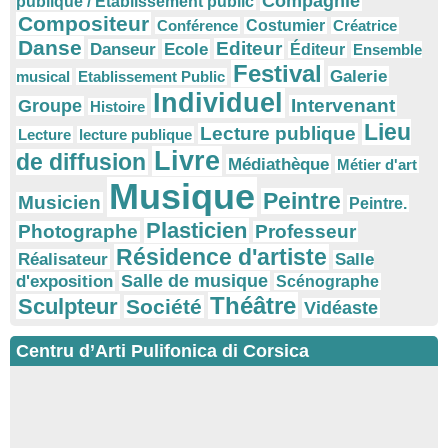
Compagnie
publique / Etablissement public
Compositeur
Conférence
Costumier
Créatrice
Danse
Editeur
Danseur
Ecole
Éditeur
Ensemble
Festival
Galerie
musical
Etablissement Public
Individuel
Intervenant
Groupe
Histoire
Lieu
Lecture publique
Lecture
lecture publique
Livre
de diffusion
Médiathèque
Métier d'art
Musique
Peintre
Musicien
Peintre.
Plasticien
Photographe
Professeur
Résidence d'artiste
Réalisateur
Salle
Salle de musique
d'exposition
Scénographe
Théâtre
Sculpteur
Société
Vidéaste
Centru d’Arti Pulifonica di Corsica