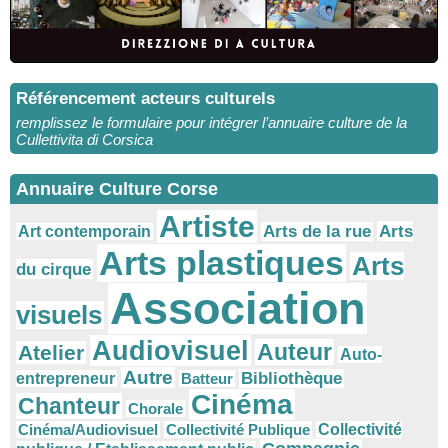
Référencement acteurs culturels
remplissez le formulaire pour intégrer l’annuaire culture de la
Cullettivita di Corsica
Annuaire Culture Corse
Artiste
Arts
Arts de la rue
Art contemporain
Arts plastiques
Arts
du cirque
Association
visuels
Audiovisuel
Auteur
Atelier
Auto-
Autre
Bibliothèque
entrepreneur
Batteur
Cinéma
Chanteur
Chorale
Cinéma/Audiovisuel
Collectivité Publique
Collectivité