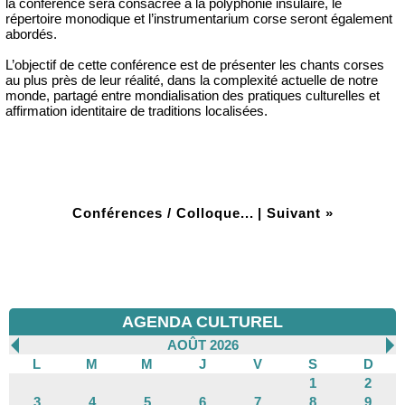
la conférence sera consacrée à la polyphonie insulaire, le
répertoire monodique et l’instrumentarium corse seront également
abordés.
L’objectif de cette conférence est de présenter les chants corses
au plus près de leur réalité, dans la complexité actuelle de notre
monde, partagé entre mondialisation des pratiques culturelles et
affirmation identitaire de traditions localisées.
Conférences / Colloque...
|
Suivant »
AGENDA CULTUREL
AOÛT 2026
L
M
M
J
V
S
D
1
2
3
4
5
6
7
8
9