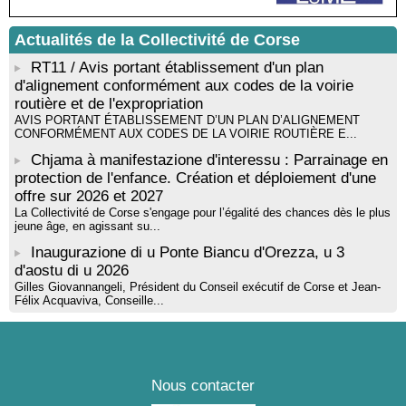
rythmique et corporelle - Mediateca territuriale di Santa Lucia di
Tallà
Actualités de la Collectivité de Corse
! Événement reporté ! Cycle de conférences peinture animé
par Alexandre Dominati - Mediateca territuriale di Santa Lucia di
RT11 / Avis portant établissement d'un plan
Tallà
d'alignement conformément aux codes de la voirie
routière et de l'expropriation
AVIS PORTANT ÉTABLISSEMENT D’UN PLAN D’ALIGNEMENT
CONFORMÉMENT AUX CODES DE LA VOIRIE ROUTIÈRE E...
Chjama à manifestazione d'interessu : Parrainage en
protection de l'enfance. Création et déploiement d'une
offre sur 2026 et 2027
La Collectivité de Corse s'engage pour l’égalité des chances dès le plus
jeune âge, en agissant su...
Inaugurazione di u Ponte Biancu d'Orezza, u 3
d'aostu di u 2026
Gilles Giovannangeli, Président du Conseil exécutif de Corse et Jean-
Félix Acquaviva, Conseille...
Nous contacter