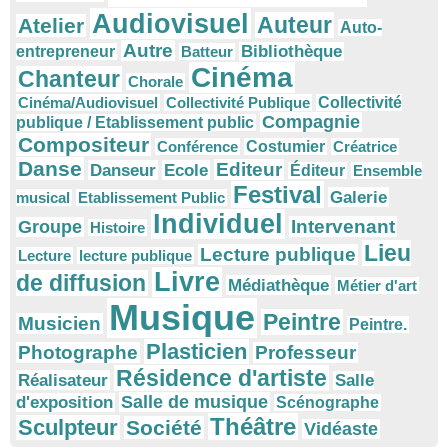
Audiovisuel
Auteur
Atelier
Auto-
Autre
Bibliothèque
entrepreneur
Batteur
Cinéma
Chanteur
Chorale
Cinéma/Audiovisuel
Collectivité Publique
Collectivité
Compagnie
publique / Etablissement public
Compositeur
Conférence
Costumier
Créatrice
Danse
Editeur
Danseur
Ecole
Éditeur
Ensemble
Festival
Galerie
musical
Etablissement Public
Individuel
Intervenant
Groupe
Histoire
Lieu
Lecture publique
Lecture
lecture publique
Livre
de diffusion
Médiathèque
Métier d'art
Musique
Peintre
Musicien
Peintre.
Plasticien
Photographe
Professeur
Résidence d'artiste
Réalisateur
Salle
Salle de musique
d'exposition
Scénographe
Théâtre
Sculpteur
Société
Vidéaste