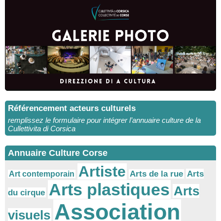
Référencement acteurs culturels
remplissez le formulaire pour intégrer l’annuaire culture de la
Cullettivita di Corsica
Annuaire Culture Corse
Artiste
Arts
Arts de la rue
Art contemporain
Arts plastiques
Arts
du cirque
Association
visuels