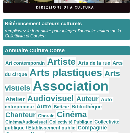
Référencement acteurs culturels
remplissez le formulaire pour intégrer l’annuaire culture de la
Cullettivita di Corsica
Annuaire Culture Corse
Artiste
Arts
Arts de la rue
Art contemporain
Arts plastiques
Arts
du cirque
Association
visuels
Audiovisuel
Auteur
Atelier
Auto-
Autre
Bibliothèque
entrepreneur
Batteur
Cinéma
Chanteur
Chorale
Cinéma/Audiovisuel
Collectivité Publique
Collectivité
Compagnie
publique / Etablissement public