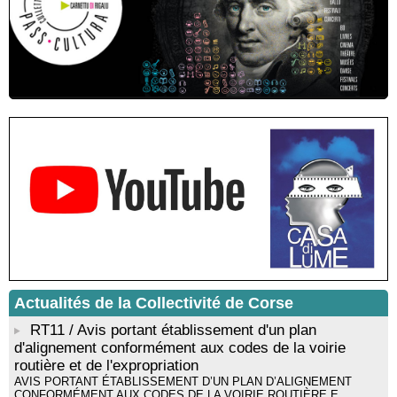
Residenza di scrittura di Angela Nicolai, Trà Corsica è
Sardegna - Mediateca di castagniccia Mare è monti - I Fulelli
Résidence d’écriture et de recherche de l’écrivaine Cécilia
Castelli - Institut Mémoires de l'Edition Contemporaine - Caen /
Médiathèque de Castagniccia Mare et Monti - I Fulelli
Rencontre / dédicace avec Lucrèce Luciani autour de son
livre « La ballade du pendu du Niolu» - Mediateca territuriale di
Santa Lucia di Tallà
Mise en musique d’un livre jeunesse par Annik Meschinet,
musicienne pédagogue : Ateliers d’expression sonore, vocale,
rythmique et corporelle - Mediateca territuriale di Santa Lucia di
Tallà
! Événement reporté ! Cycle de conférences peinture animé
par Alexandre Dominati - Mediateca territuriale di Santa Lucia di
Tallà
Actualités de la Collectivité de Corse
RT11 / Avis portant établissement d'un plan
d'alignement conformément aux codes de la voirie
routière et de l'expropriation
AVIS PORTANT ÉTABLISSEMENT D’UN PLAN D’ALIGNEMENT
CONFORMÉMENT AUX CODES DE LA VOIRIE ROUTIÈRE E...