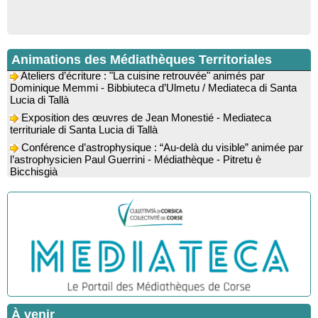
Animations des Médiathèques Territoriales
Ateliers d’écriture : "La cuisine retrouvée" animés par
Dominique Memmi - Bibbiuteca d’Ulmetu / Mediateca di Santa
Lucia di Tallà
Exposition des œuvres de Jean Monestié - Mediateca
territuriale di Santa Lucia di Tallà
Conférence d’astrophysique : “Au-delà du visible” animée par
l’astrophysicien Paul Guerrini - Médiathèque - Pitretu è
Bicchisgià
Exposition des œuvres de Dominique Malberti Morin :
"Racines, peintures acryliques et aquarelles" - Mediateca
territuriale di Santa Lucia di Tallà
Animation : "Petits lecteurs" - Médiathèque - Pitretu è
Bicchisgià
Veillée de contes à la forêt enchantée "U Mondu ditu
mignuleddu" par la Caravane de Conteurs - Currà
Spectacle musical : "Viaghju in Corsica cù Regina & Bruno",
hommage au duo mythique de la chanson corse interprété par
Marie-Elsa Picciocchi (chant), Marc’Antò Belgodere (chant et
À venir