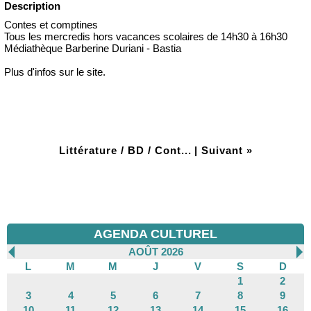
Description
Contes et comptines
Tous les mercredis hors vacances scolaires de 14h30 à 16h30
Médiathèque Barberine Duriani - Bastia
Plus d'infos sur le site.
Littérature / BD / Cont...
|
Suivant »
AGENDA CULTUREL
AOÛT 2026
L
M
M
J
V
S
D
1
2
3
4
5
6
7
8
9
10
11
12
13
14
15
16