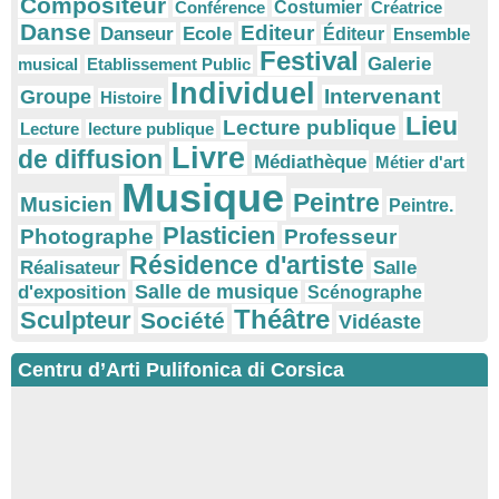
Compositeur
Conférence
Costumier
Créatrice
Danse
Editeur
Danseur
Ecole
Éditeur
Ensemble
Festival
Galerie
musical
Etablissement Public
Individuel
Intervenant
Groupe
Histoire
Lieu
Lecture publique
Lecture
lecture publique
Livre
de diffusion
Médiathèque
Métier d'art
Musique
Peintre
Musicien
Peintre.
Plasticien
Photographe
Professeur
Résidence d'artiste
Réalisateur
Salle
Salle de musique
d'exposition
Scénographe
Théâtre
Sculpteur
Société
Vidéaste
Centru d’Arti Pulifonica di Corsica