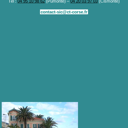
Tél :
04 95 10 98 62
(Pumonte) –
04 20 03 97 03
(Cismonte)
contact-sic@ct-corse.fr