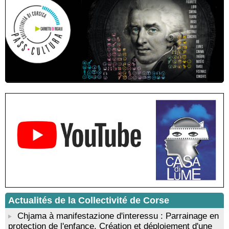
! EVENEMENT REPORTE ! Rencontre / dédicace avec
Gilles Antonioli autour de son ouvrage “Testa Mora - Les
Rivages du destin” - Afà / Prupià / Santa Lucia di Tallà
Residenza di scrittura di Angela Nicolai, Trà Corsica è
Sardegna - Mediateca di castagniccia Mare è monti - I Fulelli
Résidence d’écriture et de recherche de l’écrivaine Cécilia
Castelli - Institut Mémoires de l'Edition Contemporaine - Caen /
Médiathèque de Castagniccia Mare et Monti - I Fulelli
Rencontre / dédicace avec Lucrèce Luciani autour de son
livre « La ballade du pendu du Niolu» - Mediateca territuriale di
Santa Lucia di Tallà
Mise en musique d’un livre jeunesse par Annik Meschinet,
musicienne pédagogue : Ateliers d’expression sonore, vocale,
rythmique et corporelle - Mediateca territuriale di Santa Lucia di
Tallà
! Événement reporté ! Cycle de conférences peinture animé
par Alexandre Dominati - Mediateca territuriale di Santa Lucia di
Tallà
Actualités de la Collectivité de Corse
Chjama à manifestazione d'interessu : Parrainage en
protection de l'enfance. Création et déploiement d'une