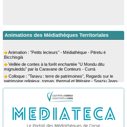
Animations des Médiathèques Territoriales
Animation : "Petits lecteurs" - Médiathèque - Pitretu è
Bicchisgià
Veillée de contes à la forêt enchantée "U Mondu ditu
mignuleddu" par la Caravane de Conteurs - Currà
Colloque : "Taravu : terre de patrimoines", Regards sur le
patrimoine religieux, roman, thermal et littéraire - Spaziu Jean-
Marc Fiamma - A Sarra di Farru
Spectacle musical : "Viaghju in Corsica cù Regina & Bruno",
hommage au duo mythique de la chanson corse interprété par
Marie-Elsa Picciocchi (chant), Marc’Antò Belgodere (chant et
gutare) et Jacky Le Menn (claviers) - Salle des fêtes - Cuzzà
Lecture musicale : "Frida par les mots" proposée par la
compagnie "Si Osa", Lecture de Marine Lalanne accompagnée
de la guitare de Mister Mat