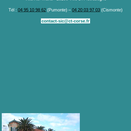
Tél :
04 95 10 98 62
(Pumonte) –
04 20 03 97 03
(Cismonte)
contact-sic@ct-corse.fr