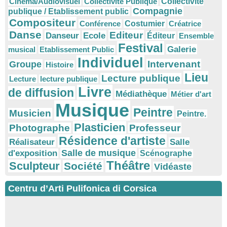
Cinéma/Audiovisuel
Collectivité Publique
Collectivité
Compagnie
publique / Etablissement public
Compositeur
Conférence
Costumier
Créatrice
Danse
Editeur
Danseur
Ecole
Éditeur
Ensemble
Festival
Galerie
musical
Etablissement Public
Individuel
Intervenant
Groupe
Histoire
Lieu
Lecture publique
Lecture
lecture publique
Livre
de diffusion
Médiathèque
Métier d'art
Musique
Peintre
Musicien
Peintre.
Plasticien
Photographe
Professeur
Résidence d'artiste
Réalisateur
Salle
Salle de musique
d'exposition
Scénographe
Théâtre
Sculpteur
Société
Vidéaste
Centru d’Arti Pulifonica di Corsica