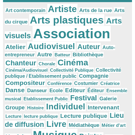
Artiste
Arts
Arts de la rue
Art contemporain
Arts plastiques
Arts
du cirque
Association
visuels
Audiovisuel
Auteur
Atelier
Auto-
Autre
Bibliothèque
entrepreneur
Batteur
Cinéma
Chanteur
Chorale
Cinéma/Audiovisuel
Collectivité Publique
Collectivité
Compagnie
publique / Etablissement public
Compositeur
Conférence
Costumier
Créatrice
Danse
Editeur
Danseur
Ecole
Éditeur
Ensemble
Festival
Galerie
musical
Etablissement Public
Individuel
Intervenant
Groupe
Histoire
Lieu
Lecture publique
Lecture
lecture publique
Livre
de diffusion
Médiathèque
Métier d'art