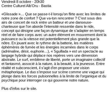
Vendredi 8 octobre - 20h30
Centre Culturel Alb'Oru - Bastia
«Glissade »… Que se passe-t-il lorsqu’on flirte avec les limites de
notre zone de confort ? Que va-ton rencontrer ? C’est sous des
airs de concert de rock entre un batteur et une danseuse-
chanteuse que l’on aborde l’intensité ressentie dans le ride,
concept qui désigne une façon dynamique de s’adapter en temps
réel et de faire corps avec un autre élément en mouvement dont la
puissance ou la vitesse est potentiellement plus grande que la
nôtre. En jouant avec le rythme de la batterie, les matières
éphémères de fumée et les énergies incarnées dans le corps
(adrénaline, désir, euphorie…), « Sguillada » est un spectacle au
langage hybride qui déplace nos repères vers une dimension
abstraite. Le surf, emblème de liberté, porte un imaginaire collectif
et fantasmé, associé à la nature, à la beauté, à la jeunesse. Entre
réalité et subconscient, il s’agit d’en proposer une vision
métaphorique. Le duo s’impose sur scène comme une vague qui
plonge dans les forces pulsionnelles à la limite de l’organique et du
psychique pour interroger ce qui gouverne notre nature.
Plus d'infos sur le site.