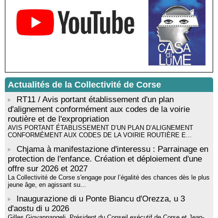
Rencontre / dédicace avec Lucrèce Luciani autour de son
livre « La ballade du pendu du Niolu» - Mediateca territuriale di
Santa Lucia di Tallà
Mise en musique d’un livre jeunesse par Annik Meschinet,
musicienne pédagogue : Ateliers d’expression sonore, vocale,
rythmique et corporelle - Mediateca territuriale di Santa Lucia di
Tallà
! Événement reporté ! Cycle de conférences peinture animé
par Alexandre Dominati - Mediateca territuriale di Santa Lucia di
Tallà
Actualités de la Collectivité de Corse
RT11 / Avis portant établissement d'un plan
d'alignement conformément aux codes de la voirie
routière et de l'expropriation
AVIS PORTANT ÉTABLISSEMENT D’UN PLAN D’ALIGNEMENT
CONFORMÉMENT AUX CODES DE LA VOIRIE ROUTIÈRE E...
Chjama à manifestazione d'interessu : Parrainage en
protection de l'enfance. Création et déploiement d'une
offre sur 2026 et 2027
La Collectivité de Corse s'engage pour l’égalité des chances dès le plus
jeune âge, en agissant su...
Inaugurazione di u Ponte Biancu d'Orezza, u 3
d'aostu di u 2026
Gilles Giovannangeli, Président du Conseil exécutif de Corse et Jean-