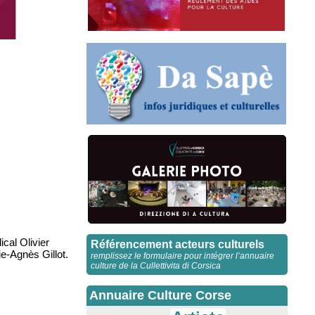
cal Olivier
Référencement acteurs culturels
e-Agnès Gillot.
remplissez le formulaire pour intégrer l’annuaire
culture de la Cullettivita di Corsica
Annuaire Culture Corse