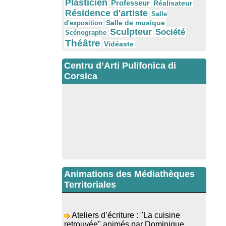
Plasticien
Professeur
Réalisateur
Résidence d'artiste
Salle
Salle de musique
d'exposition
Sculpteur
Société
Scénographe
Théâtre
Vidéaste
Centru d’Arti Pulifonica di
Corsica
Animations des Médiathèques
Territoriales
Ateliers d’écriture : "La cuisine
retrouvée" animés par Dominique
Memmi - Bibbiuteca d’Ulmetu /