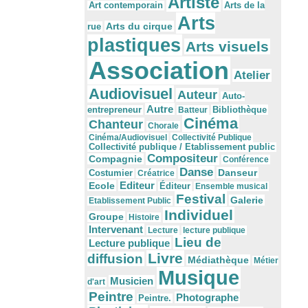
Artiste
Arts de la
Art contemporain
Arts
Arts du cirque
rue
plastiques
Arts visuels
Association
Atelier
Audiovisuel
Auteur
Auto-
Autre
Bibliothèque
entrepreneur
Batteur
Cinéma
Chanteur
Chorale
Cinéma/Audiovisuel
Collectivité Publique
Collectivité publique / Etablissement public
Compositeur
Compagnie
Conférence
Danse
Danseur
Costumier
Créatrice
Editeur
Ecole
Éditeur
Ensemble musical
Festival
Galerie
Etablissement Public
Individuel
Groupe
Histoire
Intervenant
Lecture
lecture publique
Lieu de
Lecture publique
Livre
diffusion
Médiathèque
Métier
Musique
Musicien
d'art
Peintre
Photographe
Peintre.