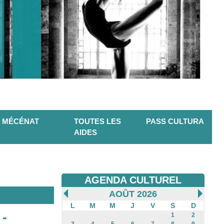
MÉCÉNAT
TOUTES LES
PASS CULTURA
AIDES
AGENDA CULTUREL
AOÛT 2026
L
M
M
J
V
S
D
 -
1
2