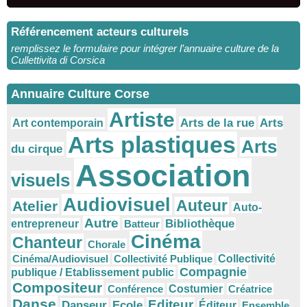
Référencement acteurs culturels
remplissez le formulaire pour intégrer l’annuaire culture de la
Cullettivita di Corsica
Annuaire Culture Corse
Artiste
Arts
Arts de la rue
Art contemporain
Arts plastiques
Arts
du cirque
Association
visuels
Audiovisuel
Auteur
Atelier
Auto-
Autre
Bibliothèque
entrepreneur
Batteur
Cinéma
Chanteur
Chorale
Cinéma/Audiovisuel
Collectivité Publique
Collectivité
Compagnie
publique / Etablissement public
Compositeur
Conférence
Costumier
Créatrice
Danse
Editeur
Danseur
Ecole
Éditeur
Ensemble