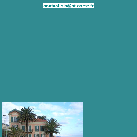
contact-sic@ct-corse.fr