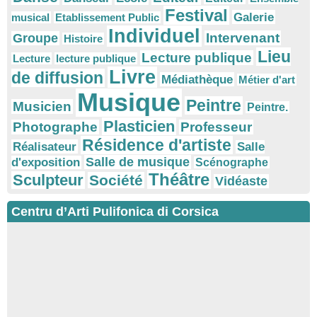
Festival
Galerie
musical
Etablissement Public
Individuel
Intervenant
Groupe
Histoire
Lieu
Lecture publique
Lecture
lecture publique
Livre
de diffusion
Médiathèque
Métier d'art
Musique
Peintre
Musicien
Peintre.
Plasticien
Photographe
Professeur
Résidence d'artiste
Réalisateur
Salle
Salle de musique
d'exposition
Scénographe
Théâtre
Sculpteur
Société
Vidéaste
Centru d’Arti Pulifonica di Corsica