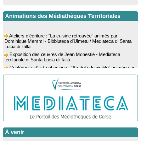
Animations des Médiathèques Territoriales
Ateliers d’écriture : "La cuisine retrouvée" animés par
Dominique Memmi - Bibbiuteca d’Ulmetu / Mediateca di Santa
Lucia di Tallà
Exposition des œuvres de Jean Monestié - Mediateca
territuriale di Santa Lucia di Tallà
Conférence d’astrophysique : “Au-delà du visible” animée par
l’astrophysicien Paul Guerrini - Médiathèque - Pitretu è
Bicchisgià
Exposition des œuvres de Dominique Malberti Morin :
"Racines, peintures acryliques et aquarelles" - Mediateca
territuriale di Santa Lucia di Tallà
Animation : "Petits lecteurs" - Médiathèque - Pitretu è
Bicchisgià
Veillée de contes à la forêt enchantée "U Mondu ditu
mignuleddu" par la Caravane de Conteurs - Currà
Colloque : "Taravu : terre de patrimoines", Regards sur le
À venir
patrimoine religieux, roman, thermal et littéraire - Spaziu Jean-
Marc Fiamma - A Sarra di Farru