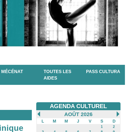
MÉCÉNAT
TOUTES LES
PASS CULTURA
AIDES
AGENDA CULTUREL
AOÛT 2026
L
M
M
J
V
S
D
inique
1
2