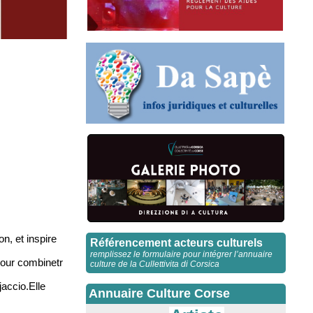
n, et inspire
Référencement acteurs culturels
remplissez le formulaire pour intégrer l’annuaire
Pour combinetr
culture de la Cullettivita di Corsica
jaccio.Elle
Annuaire Culture Corse