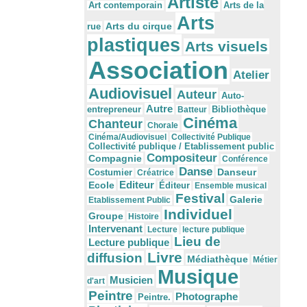
Artiste
Arts de la
Art contemporain
Arts
Arts du cirque
rue
plastiques
Arts visuels
Association
Atelier
Audiovisuel
Auteur
Auto-
Autre
Bibliothèque
entrepreneur
Batteur
Cinéma
Chanteur
Chorale
Cinéma/Audiovisuel
Collectivité Publique
Collectivité publique / Etablissement public
Compositeur
Compagnie
Conférence
Danse
Danseur
Costumier
Créatrice
Editeur
Ecole
Éditeur
Ensemble musical
Festival
Galerie
Etablissement Public
Individuel
Groupe
Histoire
Intervenant
Lecture
lecture publique
Lieu de
Lecture publique
Livre
diffusion
Médiathèque
Métier
Musique
Musicien
d'art
Peintre
Photographe
Peintre.