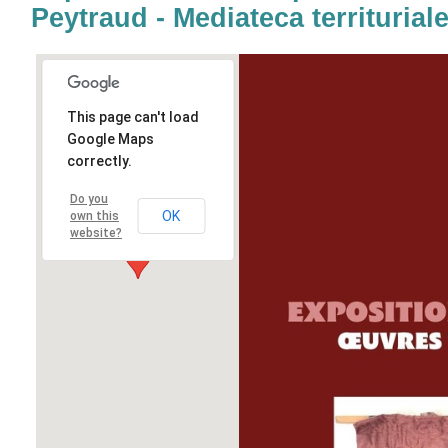
Peytraud - Mediateca territuriale
This page can't load
Google Maps
correctly.
Do you
OK
own this
website?