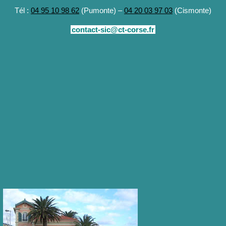
Tél :
04 95 10 98 62
(Pumonte) –
04 20 03 97 03
(Cismonte)
contact-sic@ct-corse.fr