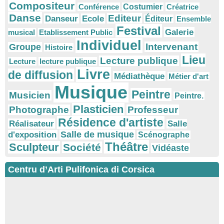
Compositeur
Conférence
Costumier
Créatrice
Danse
Editeur
Danseur
Ecole
Éditeur
Ensemble
Festival
Galerie
musical
Etablissement Public
Individuel
Intervenant
Groupe
Histoire
Lieu
Lecture publique
Lecture
lecture publique
Livre
de diffusion
Médiathèque
Métier d'art
Musique
Peintre
Musicien
Peintre.
Plasticien
Photographe
Professeur
Résidence d'artiste
Réalisateur
Salle
Salle de musique
d'exposition
Scénographe
Théâtre
Sculpteur
Société
Vidéaste
Centru d’Arti Pulifonica di Corsica