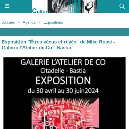
Accueil
>
Agenda
>
Expositions
Agenda
Exposition "Êtres vécus et rêvés" de Mike Rossi -
Galerie l'Atelier de Co - Bastia