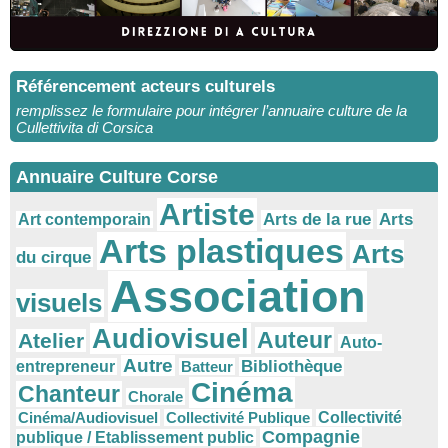
Référencement acteurs culturels
remplissez le formulaire pour intégrer l’annuaire culture de la
Cullettivita di Corsica
Annuaire Culture Corse
Artiste
Arts
Arts de la rue
Art contemporain
Arts plastiques
Arts
du cirque
Association
visuels
Audiovisuel
Auteur
Atelier
Auto-
Autre
Bibliothèque
entrepreneur
Batteur
Cinéma
Chanteur
Chorale
Cinéma/Audiovisuel
Collectivité Publique
Collectivité
Compagnie
publique / Etablissement public