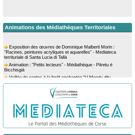
Animations des Médiathèques Territoriales
Exposition des œuvres de Dominique Malberti Morin :
"Racines, peintures acryliques et aquarelles" - Mediateca
territuriale di Santa Lucia di Tallà
Animation : "Petits lecteurs" - Médiathèque - Pitretu è
Bicchisgià
Veillée de contes à la forêt enchantée "U Mondu ditu
mignuleddu" par la Caravane de Conteurs - Currà
Colloque : "Taravu : terre de patrimoines", Regards sur le
patrimoine religieux, roman, thermal et littéraire - Spaziu Jean-
Marc Fiamma - A Sarra di Farru
Spectacle musical : "Viaghju in Corsica cù Regina & Bruno",
hommage au duo mythique de la chanson corse interprété par
Marie-Elsa Picciocchi (chant), Marc’Antò Belgodere (chant et
gutare) et Jacky Le Menn (claviers) - Salle des fêtes - Cuzzà
Lecture musicale : "Frida par les mots" proposée par la
compagnie "Si Osa", Lecture de Marine Lalanne accompagnée