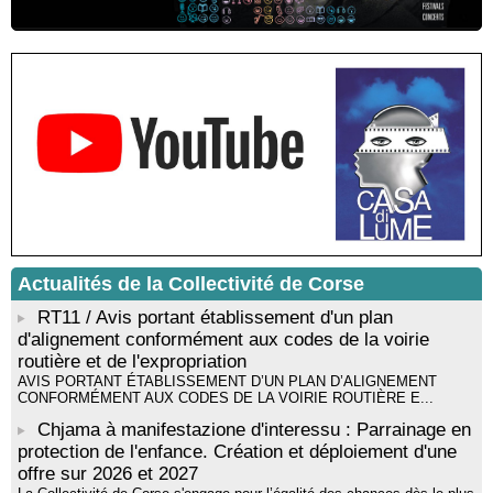
Andreani - Bucugnà / Zonza
Residenza di scrittura di Angela Nicolai, Trà Corsica è
Sardegna - Mediateca di castagniccia Mare è monti - I Fulelli
Résidence d’écriture et de recherche de l’écrivaine Cécilia
Castelli - Institut Mémoires de l'Edition Contemporaine - Caen /
Médiathèque de Castagniccia Mare et Monti - I Fulelli
Rencontre / dédicace avec Lucrèce Luciani autour de son
livre « La ballade du pendu du Niolu» - Mediateca territuriale di
Santa Lucia di Tallà
Mise en musique d’un livre jeunesse par Annik Meschinet,
musicienne pédagogue : Ateliers d’expression sonore, vocale,
rythmique et corporelle - Mediateca territuriale di Santa Lucia di
Tallà
Actualités de la Collectivité de Corse
! Événement reporté ! Cycle de conférences peinture animé
par Alexandre Dominati - Mediateca territuriale di Santa Lucia di
RT11 / Avis portant établissement d'un plan
Tallà
d'alignement conformément aux codes de la voirie
routière et de l'expropriation
AVIS PORTANT ÉTABLISSEMENT D’UN PLAN D’ALIGNEMENT
CONFORMÉMENT AUX CODES DE LA VOIRIE ROUTIÈRE E...
Chjama à manifestazione d'interessu : Parrainage en
protection de l'enfance. Création et déploiement d'une
offre sur 2026 et 2027