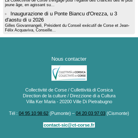
La Collectivité de Corse s'engage pour l’égalité des chances dès le plus
jeune âge, en agissant su...
Inaugurazione di u Ponte Biancu d'Orezza, u 3
d'aostu di u 2026
Gilles Giovannangeli, Président du Conseil exécutif de Corse et Jean-
Félix Acquaviva, Conseille...
Nous contacter
Collectivité de Corse / Cullettività di Corsica
Direction de la culture / Direzzione di a Cultura
Villa Ker Maria - 20200 Ville Di Pietrabugno
Tél :
04 95 10 98 62
(Pumonte) –
04 20 03 97 03
(Cismonte)
contact-sic@ct-corse.fr