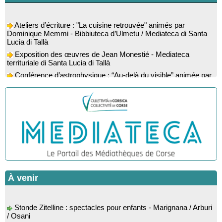
Ateliers d’écriture : "La cuisine retrouvée" animés par
Dominique Memmi - Bibbiuteca d’Ulmetu / Mediateca di Santa
Lucia di Tallà
Exposition des œuvres de Jean Monestié - Mediateca
territuriale di Santa Lucia di Tallà
Conférence d’astrophysique : “Au-delà du visible” animée par
l’astrophysicien Paul Guerrini - Médiathèque - Pitretu è
Bicchisgià
Exposition des œuvres de Dominique Malberti Morin :
"Racines, peintures acryliques et aquarelles" - Mediateca
territuriale di Santa Lucia di Tallà
Animation : "Petits lecteurs" - Médiathèque - Pitretu è
Bicchisgià
Veillée de contes à la forêt enchantée "U Mondu ditu
mignuleddu" par la Caravane de Conteurs - Currà
Colloque : "Taravu : terre de patrimoines", Regards sur le
À venir
patrimoine religieux, roman, thermal et littéraire - Spaziu Jean-
Marc Fiamma - A Sarra di Farru
Spectacle musical : "Viaghju in Corsica cù Regina & Bruno",
Stonde Zitelline : spectacles pour enfants - Marignana / Arburi
hommage au duo mythique de la chanson corse interprété par
/ Osani
Marie-Elsa Picciocchi (chant), Marc’Antò Belgodere (chant et