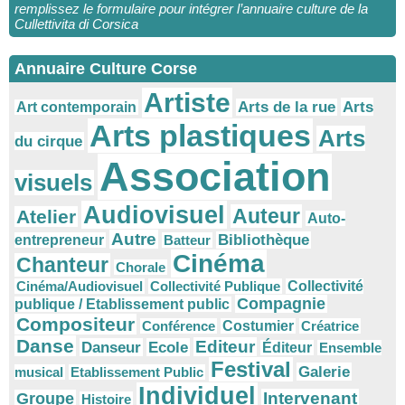
remplissez le formulaire pour intégrer l’annuaire culture de la
Cullettivita di Corsica
Annuaire Culture Corse
Artiste
Arts
Arts de la rue
Art contemporain
Arts plastiques
Arts
du cirque
Association
visuels
Audiovisuel
Auteur
Atelier
Auto-
Autre
Bibliothèque
entrepreneur
Batteur
Cinéma
Chanteur
Chorale
Cinéma/Audiovisuel
Collectivité Publique
Collectivité
Compagnie
publique / Etablissement public
Compositeur
Conférence
Costumier
Créatrice
Danse
Editeur
Danseur
Ecole
Éditeur
Ensemble
Festival
Galerie
musical
Etablissement Public
Individuel
Intervenant
Groupe
Histoire