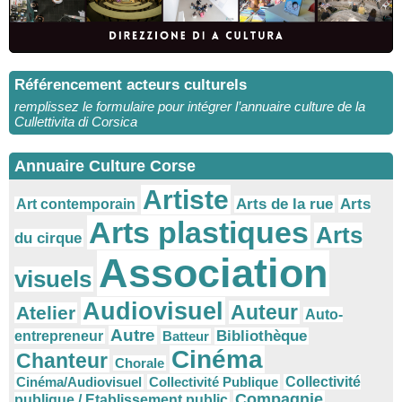
Référencement acteurs culturels
remplissez le formulaire pour intégrer l’annuaire culture de la
Cullettivita di Corsica
Annuaire Culture Corse
Artiste
Arts
Arts de la rue
Art contemporain
Arts plastiques
Arts
du cirque
Association
visuels
Audiovisuel
Auteur
Atelier
Auto-
Autre
Bibliothèque
entrepreneur
Batteur
Cinéma
Chanteur
Chorale
Cinéma/Audiovisuel
Collectivité Publique
Collectivité
Compagnie
publique / Etablissement public