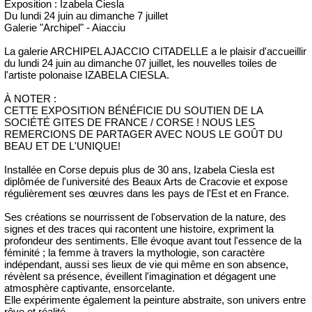
Exposition : Izabela Ciesla
Du lundi 24 juin au dimanche 7 juillet
Galerie "Archipel" - Aiacciu
La galerie ARCHIPEL AJACCIO CITADELLE a le plaisir d'accueillir
du lundi 24 juin au dimanche 07 juillet, les nouvelles toiles de
l'artiste polonaise IZABELA CIESLA.
À NOTER :
CETTE EXPOSITION BÉNÉFICIE DU SOUTIEN DE LA
SOCIÉTÉ GITES DE FRANCE / CORSE ! NOUS LES
REMERCIONS DE PARTAGER AVEC NOUS LE GOÛT DU
BEAU ET DE L'UNIQUE!
Installée en Corse depuis plus de 30 ans, Izabela Ciesla est
diplômée de l'université des Beaux Arts de Cracovie et expose
régulièrement ses œuvres dans les pays de l'Est et en France.
Ses créations se nourrissent de l'observation de la nature, des
signes et des traces qui racontent une histoire, expriment la
profondeur des sentiments. Elle évoque avant tout l'essence de la
féminité ; la femme à travers la mythologie, son caractère
indépendant, aussi ses lieux de vie qui même en son absence,
révèlent sa présence, éveillent l'imagination et dégagent une
atmosphère captivante, ensorcelante.
Elle expérimente également la peinture abstraite, son univers entre
rêve et réalité...