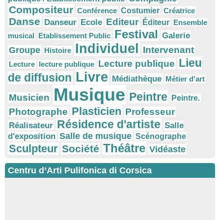
Compositeur
Conférence
Costumier
Créatrice
Danse
Editeur
Danseur
Ecole
Éditeur
Ensemble
Festival
Galerie
musical
Etablissement Public
Individuel
Intervenant
Groupe
Histoire
Lieu
Lecture publique
Lecture
lecture publique
Livre
de diffusion
Médiathèque
Métier d'art
Musique
Peintre
Musicien
Peintre.
Plasticien
Photographe
Professeur
Résidence d'artiste
Réalisateur
Salle
Salle de musique
d'exposition
Scénographe
Théâtre
Sculpteur
Société
Vidéaste
Centru d’Arti Pulifonica di Corsica