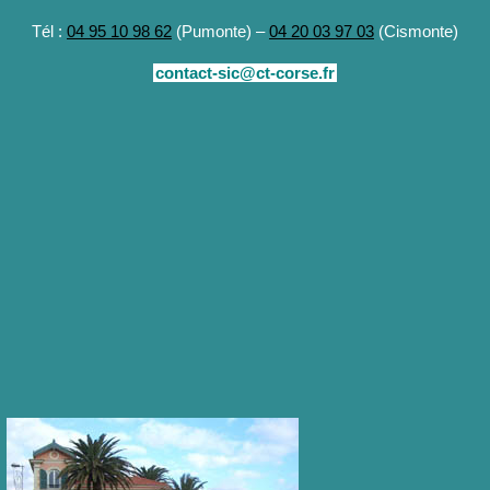
Tél :
04 95 10 98 62
(Pumonte) –
04 20 03 97 03
(Cismonte)
contact-sic@ct-corse.fr