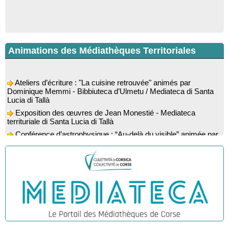
Animations des Médiathèques Territoriales
Ateliers d’écriture : "La cuisine retrouvée" animés par
Dominique Memmi - Bibbiuteca d’Ulmetu / Mediateca di Santa
Lucia di Tallà
Exposition des œuvres de Jean Monestié - Mediateca
territuriale di Santa Lucia di Tallà
Conférence d’astrophysique : “Au-delà du visible” animée par
l’astrophysicien Paul Guerrini - Médiathèque - Pitretu è
Bicchisgià
Exposition des œuvres de Dominique Malberti Morin :
"Racines, peintures acryliques et aquarelles" - Mediateca
territuriale di Santa Lucia di Tallà
Animation : "Petits lecteurs" - Médiathèque - Pitretu è
Bicchisgià
Veillée de contes à la forêt enchantée "U Mondu ditu
mignuleddu" par la Caravane de Conteurs - Currà