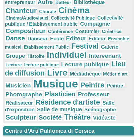
Autre
Bibliothèque
entrepreneur
Batteur
Cinéma
Chanteur
Chorale
Cinéma/Audiovisuel
Collectivité Publique
Collectivité
Compagnie
publique / Etablissement public
Compositeur
Conférence
Costumier
Créatrice
Danse
Editeur
Danseur
Ecole
Éditeur
Ensemble
Festival
Galerie
musical
Etablissement Public
Individuel
Intervenant
Groupe
Histoire
Lieu
Lecture publique
Lecture
lecture publique
Livre
de diffusion
Médiathèque
Métier d'art
Musique
Peintre
Musicien
Peintre.
Plasticien
Photographe
Professeur
Résidence d'artiste
Réalisateur
Salle
Salle de musique
d'exposition
Scénographe
Théâtre
Sculpteur
Société
Vidéaste
Centru d’Arti Pulifonica di Corsica