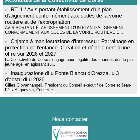
Actualités de la Collectivité de Corse
! Événement reporté ! Cycle de conférences peinture animé
par Alexandre Dominati - Mediateca territuriale di Santa Lucia di
RT11 / Avis portant établissement d'un plan
Tallà
d'alignement conformément aux codes de la voirie
routière et de l'expropriation
AVIS PORTANT ÉTABLISSEMENT D’UN PLAN D’ALIGNEMENT
CONFORMÉMENT AUX CODES DE LA VOIRIE ROUTIÈRE E...
Chjama à manifestazione d'interessu : Parrainage en
protection de l'enfance. Création et déploiement d'une
offre sur 2026 et 2027
La Collectivité de Corse s'engage pour l’égalité des chances dès le plus
jeune âge, en agissant su...
Inaugurazione di u Ponte Biancu d'Orezza, u 3
d'aostu di u 2026
Gilles Giovannangeli, Président du Conseil exécutif de Corse et Jean-
Félix Acquaviva, Conseille...
Nous contacter