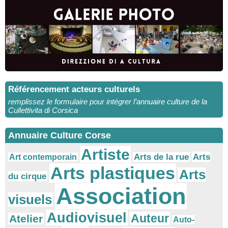
Référencement acteurs culturels
remplissez le formulaire pour intégrer l’annuaire culture de la
Cullettivita di Corsica
Annuaire Culture Corse
Artiste
Arts
Arts de la rue
Art contemporain
Arts plastiques
Arts
du cirque
Association
visuels
Audiovisuel
Auteur
Atelier
Auto-