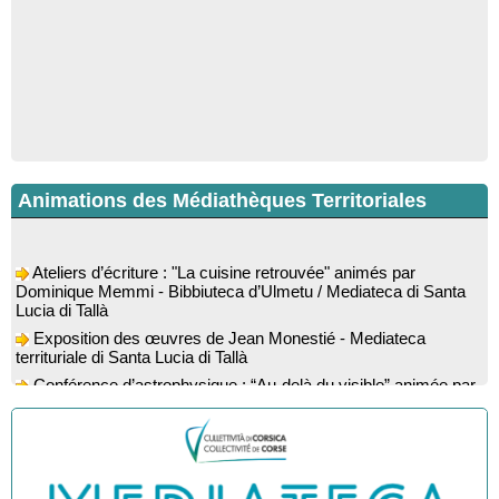
Animations des Médiathèques Territoriales
Ateliers d’écriture : "La cuisine retrouvée" animés par
Dominique Memmi - Bibbiuteca d’Ulmetu / Mediateca di Santa
Lucia di Tallà
Exposition des œuvres de Jean Monestié - Mediateca
territuriale di Santa Lucia di Tallà
Conférence d’astrophysique : “Au-delà du visible” animée par
l’astrophysicien Paul Guerrini - Médiathèque - Pitretu è
Bicchisgià
Exposition des œuvres de Dominique Malberti Morin :
"Racines, peintures acryliques et aquarelles" - Mediateca
territuriale di Santa Lucia di Tallà