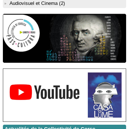
Diane Egault autour de son livre “Memento vivere” - Mediateca
Audiovisuel et Cinema
(2)
territuriale di Santa Lucia di Tallà
Conférence théâtralisée : "1943, le réveil de la Corse" animée
par Benjamin Casinelli - Salle A Scena - Santa Lucia di
Portivechju
Conférence théâtralisée : "Théodore, l’homme qui voulut être
roi des Corses" animée par Benjamin Casinelli - Salle du Conseil
municipal - Zonza
Conférence : "Pratiques magico-religieuses et rituels de
protection de la Corse agro-pastorale" animée par Jean-Jacques
Andreani - Bucugnà / Zonza
Residenza di scrittura di Angela Nicolai, Trà Corsica è
Sardegna - Mediateca di castagniccia Mare è monti - I Fulelli
Résidence d’écriture et de recherche de l’écrivaine Cécilia
Castelli - Institut Mémoires de l'Edition Contemporaine - Caen /
Médiathèque de Castagniccia Mare et Monti - I Fulelli
Rencontre / dédicace avec Lucrèce Luciani autour de son
livre « La ballade du pendu du Niolu» - Mediateca territuriale di
Santa Lucia di Tallà
Mise en musique d’un livre jeunesse par Annik Meschinet,
musicienne pédagogue : Ateliers d’expression sonore, vocale,
rythmique et corporelle - Mediateca territuriale di Santa Lucia di
Tallà