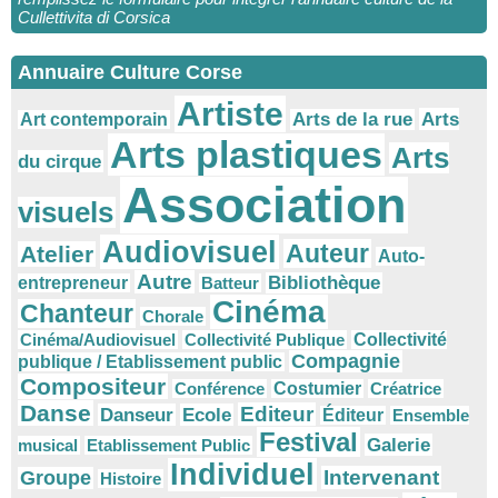
Cullettivita di Corsica
Annuaire Culture Corse
Artiste
Arts
Arts de la rue
Art contemporain
Arts plastiques
Arts
du cirque
Association
visuels
Audiovisuel
Auteur
Atelier
Auto-
Autre
Bibliothèque
entrepreneur
Batteur
Cinéma
Chanteur
Chorale
Cinéma/Audiovisuel
Collectivité Publique
Collectivité
Compagnie
publique / Etablissement public
Compositeur
Conférence
Costumier
Créatrice
Danse
Editeur
Danseur
Ecole
Éditeur
Ensemble
Festival
Galerie
musical
Etablissement Public
Individuel
Intervenant
Groupe
Histoire