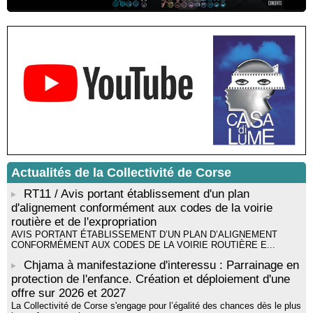
Residenza di scrittura di Angela Nicolai, Trà Corsica è
Sardegna - Mediateca di castagniccia Mare è monti - I Fulelli
Résidence d’écriture et de recherche de l’écrivaine Cécilia
Castelli - Institut Mémoires de l'Edition Contemporaine - Caen /
Médiathèque de Castagniccia Mare et Monti - I Fulelli
Rencontre / dédicace avec Lucrèce Luciani autour de son
livre « La ballade du pendu du Niolu» - Mediateca territuriale di
Santa Lucia di Tallà
Mise en musique d’un livre jeunesse par Annik Meschinet,
musicienne pédagogue : Ateliers d’expression sonore, vocale,
rythmique et corporelle - Mediateca territuriale di Santa Lucia di
Tallà
Actualités de la Collectivité de Corse
! Événement reporté ! Cycle de conférences peinture animé
RT11 / Avis portant établissement d'un plan
par Alexandre Dominati - Mediateca territuriale di Santa Lucia di
Tallà
d'alignement conformément aux codes de la voirie
routière et de l'expropriation
AVIS PORTANT ÉTABLISSEMENT D’UN PLAN D’ALIGNEMENT
CONFORMÉMENT AUX CODES DE LA VOIRIE ROUTIÈRE E...
Chjama à manifestazione d'interessu : Parrainage en
protection de l'enfance. Création et déploiement d'une
offre sur 2026 et 2027
La Collectivité de Corse s'engage pour l’égalité des chances dès le plus