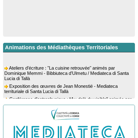
Animations des Médiathèques Territoriales
Ateliers d’écriture : "La cuisine retrouvée" animés par
Dominique Memmi - Bibbiuteca d’Ulmetu / Mediateca di Santa
Lucia di Tallà
Exposition des œuvres de Jean Monestié - Mediateca
territuriale di Santa Lucia di Tallà
Conférence d’astrophysique : “Au-delà du visible” animée par
l’astrophysicien Paul Guerrini - Médiathèque - Pitretu è
Bicchisgià
Exposition des œuvres de Dominique Malberti Morin :
"Racines, peintures acryliques et aquarelles" - Mediateca
territuriale di Santa Lucia di Tallà
Animation : "Petits lecteurs" - Médiathèque - Pitretu è
Bicchisgià