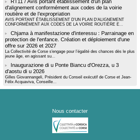
par Alexandre Dominati - Mediateca territuriale di Santa Lucia di
RT11 / Avis portant établissement d'un plan
Tallà
d'alignement conformément aux codes de la voirie
routière et de l'expropriation
AVIS PORTANT ÉTABLISSEMENT D’UN PLAN D’ALIGNEMENT
CONFORMÉMENT AUX CODES DE LA VOIRIE ROUTIÈRE E...
Chjama à manifestazione d'interessu : Parrainage en
protection de l'enfance. Création et déploiement d'une
offre sur 2026 et 2027
La Collectivité de Corse s'engage pour l’égalité des chances dès le plus
jeune âge, en agissant su...
Inaugurazione di u Ponte Biancu d'Orezza, u 3
d'aostu di u 2026
Gilles Giovannangeli, Président du Conseil exécutif de Corse et Jean-
Félix Acquaviva, Conseille...
Nous contacter