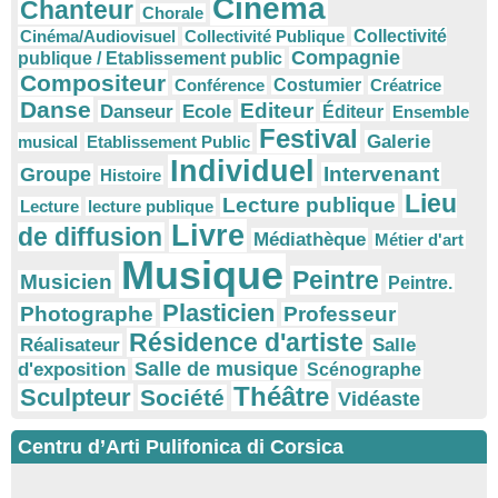
Cinéma
Chanteur
Chorale
Cinéma/Audiovisuel
Collectivité Publique
Collectivité
Compagnie
publique / Etablissement public
Compositeur
Conférence
Costumier
Créatrice
Danse
Editeur
Danseur
Ecole
Éditeur
Ensemble
Festival
Galerie
musical
Etablissement Public
Individuel
Intervenant
Groupe
Histoire
Lieu
Lecture publique
Lecture
lecture publique
Livre
de diffusion
Médiathèque
Métier d'art
Musique
Peintre
Musicien
Peintre.
Plasticien
Photographe
Professeur
Résidence d'artiste
Réalisateur
Salle
Salle de musique
d'exposition
Scénographe
Théâtre
Sculpteur
Société
Vidéaste
Centru d’Arti Pulifonica di Corsica