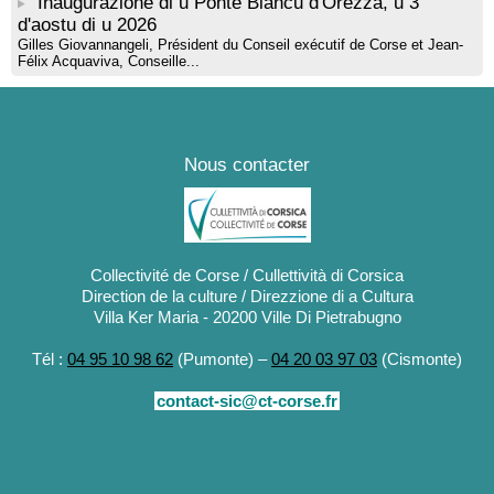
Inaugurazione di u Ponte Biancu d'Orezza, u 3
d'aostu di u 2026
Gilles Giovannangeli, Président du Conseil exécutif de Corse et Jean-
Félix Acquaviva, Conseille...
Nous contacter
Collectivité de Corse / Cullettività di Corsica
Direction de la culture / Direzzione di a Cultura
Villa Ker Maria - 20200 Ville Di Pietrabugno
Tél :
04 95 10 98 62
(Pumonte) –
04 20 03 97 03
(Cismonte)
contact-sic@ct-corse.fr