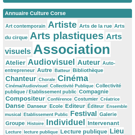
Annuaire Culture Corse
Artiste
Arts
Arts de la rue
Art contemporain
Arts plastiques
Arts
du cirque
Association
visuels
Audiovisuel
Auteur
Atelier
Auto-
Autre
Bibliothèque
entrepreneur
Batteur
Cinéma
Chanteur
Chorale
Cinéma/Audiovisuel
Collectivité Publique
Collectivité
Compagnie
publique / Etablissement public
Compositeur
Conférence
Costumier
Créatrice
Danse
Editeur
Danseur
Ecole
Éditeur
Ensemble
Festival
Galerie
musical
Etablissement Public
Individuel
Intervenant
Groupe
Histoire
Lieu
Lecture publique
Lecture
lecture publique