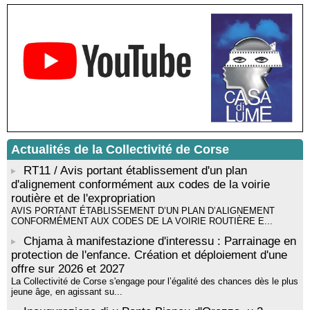
livre « La ballade du pendu du Niolu» - Mediateca territuriale di
Santa Lucia di Tallà
Mise en musique d’un livre jeunesse par Annik Meschinet,
musicienne pédagogue : Ateliers d’expression sonore, vocale,
rythmique et corporelle - Mediateca territuriale di Santa Lucia di
Tallà
! Événement reporté ! Cycle de conférences peinture animé
par Alexandre Dominati - Mediateca territuriale di Santa Lucia di
Tallà
Actualités de la Collectivité de Corse
RT11 / Avis portant établissement d'un plan
d'alignement conformément aux codes de la voirie
routière et de l'expropriation
AVIS PORTANT ÉTABLISSEMENT D’UN PLAN D’ALIGNEMENT
CONFORMÉMENT AUX CODES DE LA VOIRIE ROUTIÈRE E...
Chjama à manifestazione d'interessu : Parrainage en
protection de l'enfance. Création et déploiement d'une
offre sur 2026 et 2027
La Collectivité de Corse s'engage pour l’égalité des chances dès le plus
jeune âge, en agissant su...