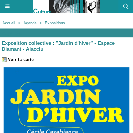
Accueil
>
Agenda
>
Expositions
Agenda
Exposition collective : "Jardin d'hiver" - Espace
Diamant - Aiacciu
Voir la carte