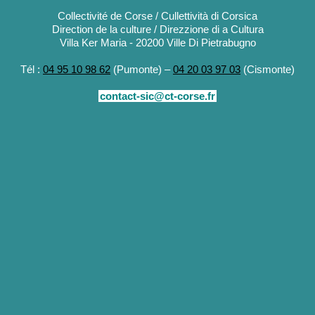
Collectivité de Corse / Cullettività di Corsica
Direction de la culture / Direzzione di a Cultura
Villa Ker Maria - 20200 Ville Di Pietrabugno
Tél :
04 95 10 98 62
(Pumonte) –
04 20 03 97 03
(Cismonte)
contact-sic@ct-corse.fr