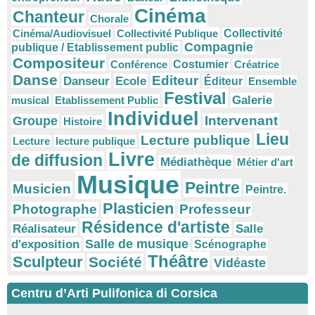
Cinéma
Chanteur
Chorale
Cinéma/Audiovisuel
Collectivité Publique
Collectivité
Compagnie
publique / Etablissement public
Compositeur
Conférence
Costumier
Créatrice
Danse
Editeur
Danseur
Ecole
Éditeur
Ensemble
Festival
Galerie
musical
Etablissement Public
Individuel
Intervenant
Groupe
Histoire
Lieu
Lecture publique
Lecture
lecture publique
Livre
de diffusion
Médiathèque
Métier d'art
Musique
Peintre
Musicien
Peintre.
Plasticien
Photographe
Professeur
Résidence d'artiste
Réalisateur
Salle
Salle de musique
d'exposition
Scénographe
Théâtre
Sculpteur
Société
Vidéaste
Centru d’Arti Pulifonica di Corsica