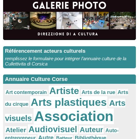
Référencement acteurs culturels
remplissez le formulaire pour intégrer l’annuaire culture de la
Cullettivita di Corsica
Annuaire Culture Corse
Artiste
Arts
Arts de la rue
Art contemporain
Arts plastiques
Arts
du cirque
Association
visuels
Audiovisuel
Auteur
Atelier
Auto-
Autre
Bibliothèque
entrepreneur
Batteur