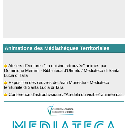
Animations des Médiathèques Territoriales
Ateliers d’écriture : "La cuisine retrouvée" animés par
Dominique Memmi - Bibbiuteca d’Ulmetu / Mediateca di Santa
Lucia di Tallà
Exposition des œuvres de Jean Monestié - Mediateca
territuriale di Santa Lucia di Tallà
Conférence d’astrophysique : “Au-delà du visible” animée par
l’astrophysicien Paul Guerrini - Médiathèque - Pitretu è
Bicchisgià
Exposition des œuvres de Dominique Malberti Morin :
"Racines, peintures acryliques et aquarelles" - Mediateca
territuriale di Santa Lucia di Tallà
Animation : "Petits lecteurs" - Médiathèque - Pitretu è