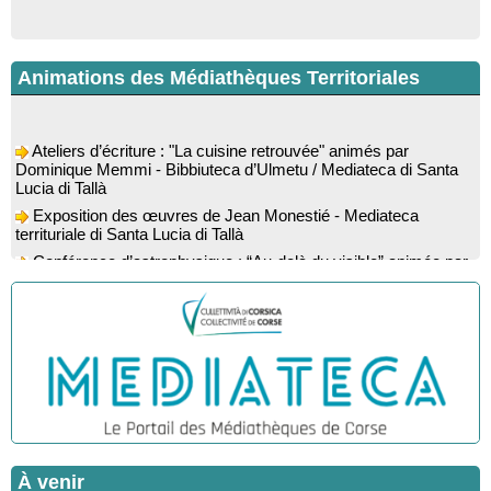
Animations des Médiathèques Territoriales
Ateliers d’écriture : "La cuisine retrouvée" animés par
Dominique Memmi - Bibbiuteca d’Ulmetu / Mediateca di Santa
Lucia di Tallà
Exposition des œuvres de Jean Monestié - Mediateca
territuriale di Santa Lucia di Tallà
Conférence d’astrophysique : “Au-delà du visible” animée par
l’astrophysicien Paul Guerrini - Médiathèque - Pitretu è
Bicchisgià
Exposition des œuvres de Dominique Malberti Morin :
"Racines, peintures acryliques et aquarelles" - Mediateca
territuriale di Santa Lucia di Tallà
Animation : "Petits lecteurs" - Médiathèque - Pitretu è
Bicchisgià
Spectacle musical : "Viaghju in Corsica cù Regina & Bruno",
hommage au duo mythique de la chanson corse interprété par
Marie-Elsa Picciocchi (chant), Marc’Antò Belgodere (chant et
gutare) et Jacky Le Menn (claviers) - Salle des fêtes - Cuzzà
À venir