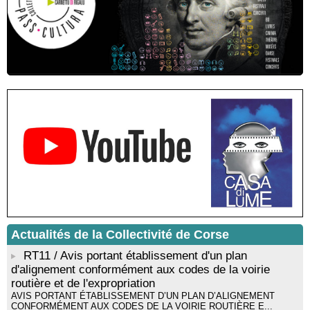
Residenza di scrittura di Angela Nicolai, Trà Corsica è
Sardegna - Mediateca di castagniccia Mare è monti - I Fulelli
Résidence d’écriture et de recherche de l’écrivaine Cécilia
Castelli - Institut Mémoires de l'Edition Contemporaine - Caen /
Médiathèque de Castagniccia Mare et Monti - I Fulelli
Rencontre / dédicace avec Lucrèce Luciani autour de son
livre « La ballade du pendu du Niolu» - Mediateca territuriale di
Santa Lucia di Tallà
Mise en musique d’un livre jeunesse par Annik Meschinet,
musicienne pédagogue : Ateliers d’expression sonore, vocale,
rythmique et corporelle - Mediateca territuriale di Santa Lucia di
Tallà
! Événement reporté ! Cycle de conférences peinture animé
par Alexandre Dominati - Mediateca territuriale di Santa Lucia di
Tallà
Actualités de la Collectivité de Corse
RT11 / Avis portant établissement d'un plan
d'alignement conformément aux codes de la voirie
routière et de l'expropriation
AVIS PORTANT ÉTABLISSEMENT D’UN PLAN D’ALIGNEMENT
CONFORMÉMENT AUX CODES DE LA VOIRIE ROUTIÈRE E...