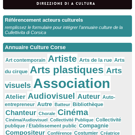
Référencement acteurs culturels
remplissez le formulaire pour intégrer l’annuaire culture de la
Cullettivita di Corsica
Annuaire Culture Corse
Artiste
Arts
Arts de la rue
Art contemporain
Arts plastiques
Arts
du cirque
Association
visuels
Audiovisuel
Auteur
Atelier
Auto-
Autre
Bibliothèque
entrepreneur
Batteur
Cinéma
Chanteur
Chorale
Cinéma/Audiovisuel
Collectivité Publique
Collectivité
Compagnie
publique / Etablissement public
Compositeur
Conférence
Costumier
Créatrice