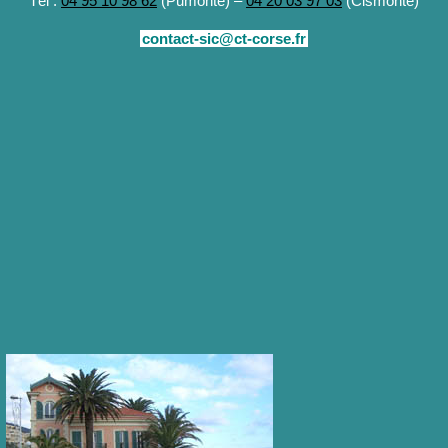
Tél :
04 95 10 98 62
(Pumonte) –
04 20 03 97 03
(Cismonte)
contact-sic@ct-corse.fr