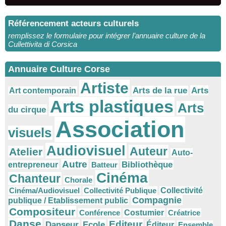
Référencement acteurs culturels
remplissez le formulaire pour intégrer l’annuaire culture de la
Cullettivita di Corsica
Annuaire Culture Corse
Artiste
Arts
Arts de la rue
Art contemporain
Arts plastiques
Arts
du cirque
Association
visuels
Audiovisuel
Auteur
Atelier
Auto-
Autre
Bibliothèque
entrepreneur
Batteur
Cinéma
Chanteur
Chorale
Cinéma/Audiovisuel
Collectivité Publique
Collectivité
Compagnie
publique / Etablissement public
Compositeur
Conférence
Costumier
Créatrice
Danse
Editeur
Danseur
Ecole
Éditeur
Ensemble