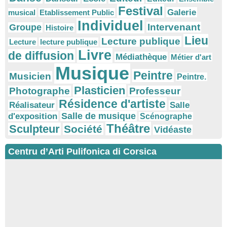
Festival
Galerie
musical
Etablissement Public
Individuel
Intervenant
Groupe
Histoire
Lieu
Lecture publique
Lecture
lecture publique
Livre
de diffusion
Médiathèque
Métier d'art
Musique
Peintre
Musicien
Peintre.
Plasticien
Photographe
Professeur
Résidence d'artiste
Réalisateur
Salle
Salle de musique
d'exposition
Scénographe
Théâtre
Sculpteur
Société
Vidéaste
Centru d’Arti Pulifonica di Corsica