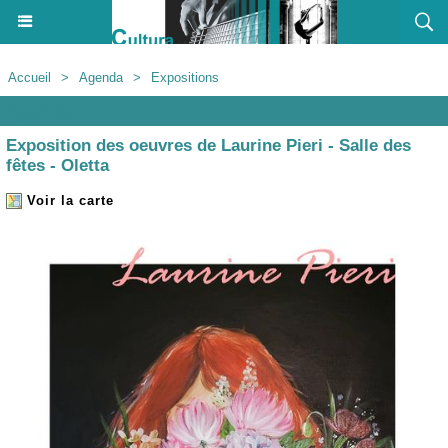
Accueil
>
Agenda
>
Expositions
Agenda
Exposition des oeuvres de Laurine Pieri - Salle des
fêtes - Oletta
Voir la carte