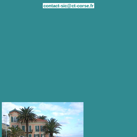
contact-sic@ct-corse.fr