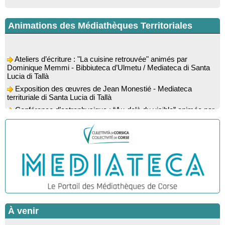
Animations des Médiathèques Territoriales
Ateliers d’écriture : "La cuisine retrouvée" animés par
Dominique Memmi - Bibbiuteca d’Ulmetu / Mediateca di Santa
Lucia di Tallà
Exposition des œuvres de Jean Monestié - Mediateca
territuriale di Santa Lucia di Tallà
Conférence d’astrophysique : “Au-delà du visible” animée par
l’astrophysicien Paul Guerrini - Médiathèque - Pitretu è
Bicchisgià
Exposition des œuvres de Dominique Malberti Morin :
"Racines, peintures acryliques et aquarelles" - Mediateca
territuriale di Santa Lucia di Tallà
Animation : "Petits lecteurs" - Médiathèque - Pitretu è
Bicchisgià
Veillée de contes à la forêt enchantée "U Mondu ditu
mignuleddu" par la Caravane de Conteurs - Currà
Colloque : "Taravu : terre de patrimoines", Regards sur le
À venir
patrimoine religieux, roman, thermal et littéraire - Spaziu Jean-
Marc Fiamma - A Sarra di Farru