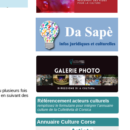
 plusieurs fois
t en suivant des
Référencement acteurs culturels
remplissez le formulaire pour intégrer l’annuaire
culture de la Cullettivita di Corsica
Annuaire Culture Corse