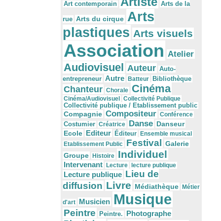
Artiste
Arts de la
Art contemporain
Arts
Arts du cirque
rue
plastiques
Arts visuels
Association
Atelier
Audiovisuel
Auteur
Auto-
Autre
Bibliothèque
entrepreneur
Batteur
Cinéma
Chanteur
Chorale
Cinéma/Audiovisuel
Collectivité Publique
Collectivité publique / Etablissement public
Compositeur
Compagnie
Conférence
Danse
Danseur
Costumier
Créatrice
Editeur
Ecole
Éditeur
Ensemble musical
Festival
Galerie
Etablissement Public
Individuel
Groupe
Histoire
Intervenant
Lecture
lecture publique
Lieu de
Lecture publique
Livre
diffusion
Médiathèque
Métier
Musique
Musicien
d'art
Peintre
Photographe
Peintre.