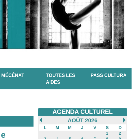
MÉCÉNAT
TOUTES LES
PASS CULTURA
AIDES
AGENDA CULTUREL
AOÛT 2026
L
M
M
J
V
S
D
de
1
2