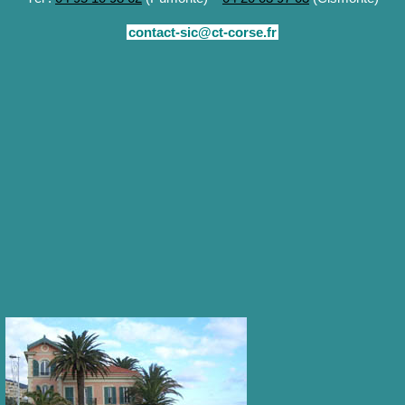
contact-sic@ct-corse.fr