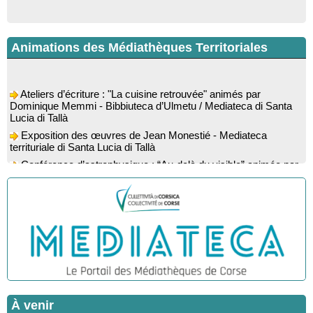
Animations des Médiathèques Territoriales
Ateliers d’écriture : "La cuisine retrouvée" animés par
Dominique Memmi - Bibbiuteca d’Ulmetu / Mediateca di Santa
Lucia di Tallà
Exposition des œuvres de Jean Monestié - Mediateca
territuriale di Santa Lucia di Tallà
Conférence d’astrophysique : “Au-delà du visible” animée par
l’astrophysicien Paul Guerrini - Médiathèque - Pitretu è
Bicchisgià
Exposition des œuvres de Dominique Malberti Morin :
"Racines, peintures acryliques et aquarelles" - Mediateca
territuriale di Santa Lucia di Tallà
Animation : "Petits lecteurs" - Médiathèque - Pitretu è
Bicchisgià
Veillée de contes à la forêt enchantée "U Mondu ditu
mignuleddu" par la Caravane de Conteurs - Currà
Colloque : "Taravu : terre de patrimoines", Regards sur le
À venir
patrimoine religieux, roman, thermal et littéraire - Spaziu Jean-