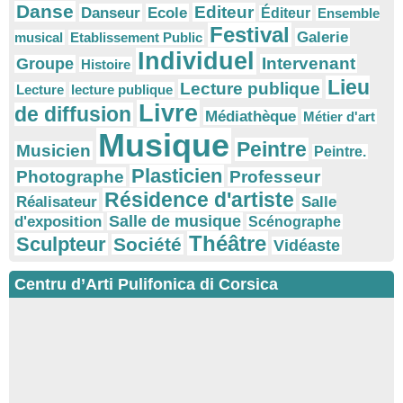
Danse
Editeur
Danseur
Ecole
Éditeur
Ensemble
Festival
Galerie
musical
Etablissement Public
Individuel
Intervenant
Groupe
Histoire
Lieu
Lecture publique
Lecture
lecture publique
Livre
de diffusion
Médiathèque
Métier d'art
Musique
Peintre
Musicien
Peintre.
Plasticien
Photographe
Professeur
Résidence d'artiste
Réalisateur
Salle
Salle de musique
d'exposition
Scénographe
Théâtre
Sculpteur
Société
Vidéaste
Centru d’Arti Pulifonica di Corsica