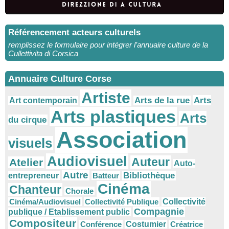
Référencement acteurs culturels
remplissez le formulaire pour intégrer l’annuaire culture de la
Cullettivita di Corsica
Annuaire Culture Corse
Artiste
Arts
Arts de la rue
Art contemporain
Arts plastiques
Arts
du cirque
Association
visuels
Audiovisuel
Auteur
Atelier
Auto-
Autre
Bibliothèque
entrepreneur
Batteur
Cinéma
Chanteur
Chorale
Cinéma/Audiovisuel
Collectivité Publique
Collectivité
Compagnie
publique / Etablissement public
Compositeur
Conférence
Costumier
Créatrice