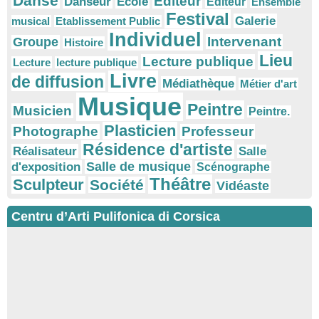
Danse
Editeur
Danseur
Ecole
Éditeur
Ensemble
Festival
Galerie
musical
Etablissement Public
Individuel
Intervenant
Groupe
Histoire
Lieu
Lecture publique
Lecture
lecture publique
Livre
de diffusion
Médiathèque
Métier d'art
Musique
Peintre
Musicien
Peintre.
Plasticien
Photographe
Professeur
Résidence d'artiste
Réalisateur
Salle
Salle de musique
d'exposition
Scénographe
Théâtre
Sculpteur
Société
Vidéaste
Centru d’Arti Pulifonica di Corsica