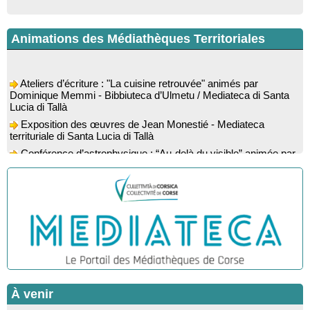
Animations des Médiathèques Territoriales
Ateliers d’écriture : "La cuisine retrouvée" animés par
Dominique Memmi - Bibbiuteca d’Ulmetu / Mediateca di Santa
Lucia di Tallà
Exposition des œuvres de Jean Monestié - Mediateca
territuriale di Santa Lucia di Tallà
Conférence d’astrophysique : “Au-delà du visible” animée par
l’astrophysicien Paul Guerrini - Médiathèque - Pitretu è
Bicchisgià
Exposition des œuvres de Dominique Malberti Morin :
"Racines, peintures acryliques et aquarelles" - Mediateca
territuriale di Santa Lucia di Tallà
Animation : "Petits lecteurs" - Médiathèque - Pitretu è
Bicchisgià
Veillée de contes à la forêt enchantée "U Mondu ditu
mignuleddu" par la Caravane de Conteurs - Currà
Colloque : "Taravu : terre de patrimoines", Regards sur le
À venir
patrimoine religieux, roman, thermal et littéraire - Spaziu Jean-
Marc Fiamma - A Sarra di Farru