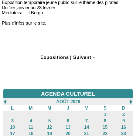
Exposition temporaire jeune public sur le thème des pirates
Du 1er janvier au 28 février
Mediateca - U Borgu
Plus d'infos sur le site.
Expositions
|
Suivant »
AGENDA CULTUREL
AOÛT 2026
L
M
M
J
V
S
D
1
2
3
4
5
6
7
8
9
10
11
12
13
14
15
16
17
18
19
20
21
22
23