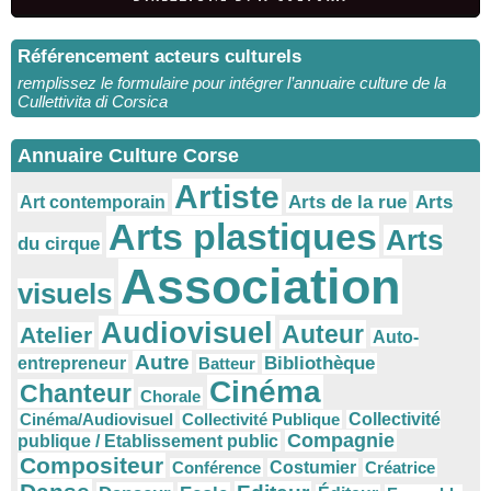
Référencement acteurs culturels
remplissez le formulaire pour intégrer l’annuaire culture de la
Cullettivita di Corsica
Annuaire Culture Corse
Artiste
Arts
Arts de la rue
Art contemporain
Arts plastiques
Arts
du cirque
Association
visuels
Audiovisuel
Auteur
Atelier
Auto-
Autre
Bibliothèque
entrepreneur
Batteur
Cinéma
Chanteur
Chorale
Cinéma/Audiovisuel
Collectivité Publique
Collectivité
Compagnie
publique / Etablissement public
Compositeur
Conférence
Costumier
Créatrice