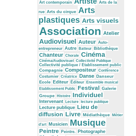
Artiste
Arts de la
Art contemporain
Arts
Arts du cirque
rue
plastiques
Arts visuels
Association
Atelier
Audiovisuel
Auteur
Auto-
Autre
Bibliothèque
entrepreneur
Batteur
Cinéma
Chanteur
Chorale
Cinéma/Audiovisuel
Collectivité Publique
Collectivité publique / Etablissement public
Compositeur
Compagnie
Conférence
Danse
Danseur
Costumier
Créatrice
Editeur
Ecole
Éditeur
Ensemble musical
Festival
Galerie
Etablissement Public
Individuel
Groupe
Histoire
Intervenant
Lecture
lecture publique
Lieu de
Lecture publique
Livre
diffusion
Médiathèque
Métier
Musique
Musicien
d'art
Peintre
Photographe
Peintre.