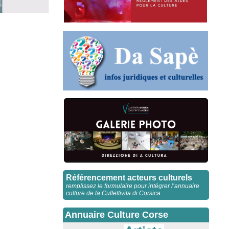
Référencement acteurs culturels
remplissez le formulaire pour intégrer l’annuaire
culture de la Cullettivita di Corsica
Annuaire Culture Corse