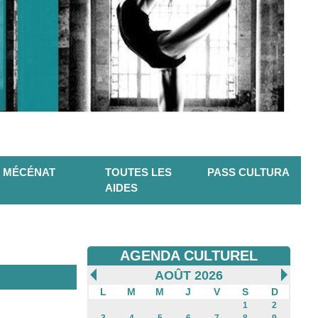
MÉCÉNAT
TOUTES LES
PASS CULTURA
AIDES
AGENDA CULTUREL
AOÛT 2026
L
M
M
J
V
S
D
1
2