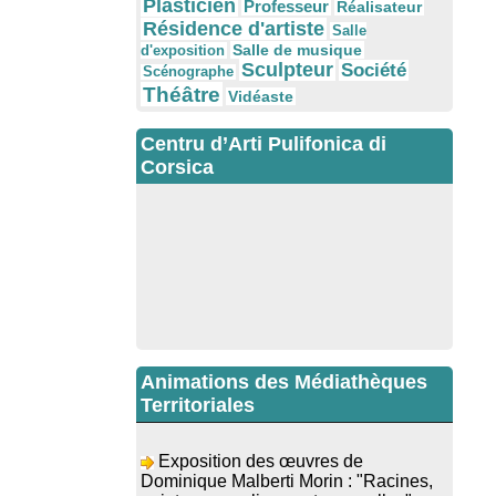
Plasticien
Professeur
Réalisateur
Résidence d'artiste
Salle
Salle de musique
d'exposition
Sculpteur
Société
Scénographe
Théâtre
Vidéaste
Centru d’Arti Pulifonica di
Corsica
Animations des Médiathèques
Territoriales
Exposition des œuvres de
Dominique Malberti Morin : "Racines,
peintures acryliques et aquarelles" -
Mediateca territuriale di Santa Lucia di