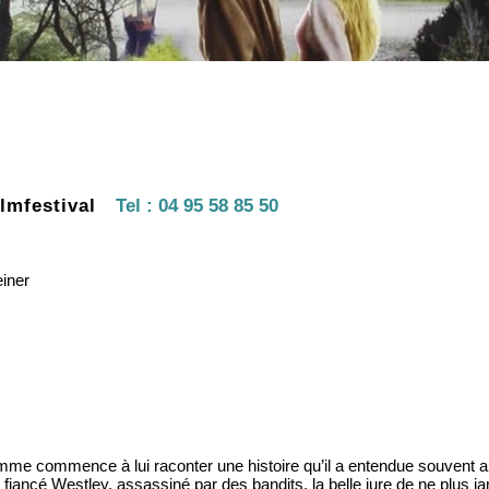
lmfestival
Tel :
04 95 58 85 50
einer
 homme commence à lui raconter une histoire qu’il a entendue souvent 
 fiancé Westley, assassiné par des bandits, la belle jure de ne plus j