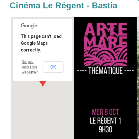
Cinéma Le Régent - Bastia
This page can't load
Google Maps
correctly.
Do you
OK
own this
website?