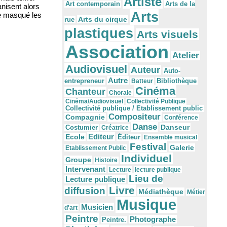
Artiste
Arts de la
Art contemporain
nisent alors
Arts
me masqué les
Arts du cirque
rue
plastiques
Arts visuels
Association
Atelier
Audiovisuel
Auteur
Auto-
Autre
Bibliothèque
entrepreneur
Batteur
Cinéma
Chanteur
Chorale
Cinéma/Audiovisuel
Collectivité Publique
Collectivité publique / Etablissement public
Compositeur
Compagnie
Conférence
Danse
Danseur
Costumier
Créatrice
Editeur
Ecole
Éditeur
Ensemble musical
Festival
Galerie
Etablissement Public
Individuel
Groupe
Histoire
Intervenant
Lecture
lecture publique
Lieu de
Lecture publique
Livre
diffusion
Médiathèque
Métier
Musique
Musicien
d'art
Peintre
Photographe
Peintre.