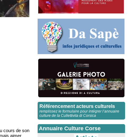
Référencement acteurs culturels
remplissez le formulaire pour intégrer l’annuaire
culture de la Cullettivita di Corsica
Annuaire Culture Corse
au cours de son
amais aimer