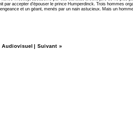
finit par accepter d’épouser le prince Humperdinck. Trois hommes orga
e vengeance et un géant, menés par un nain astucieux. Mais un hom
 Audiovisuel
|
Suivant »