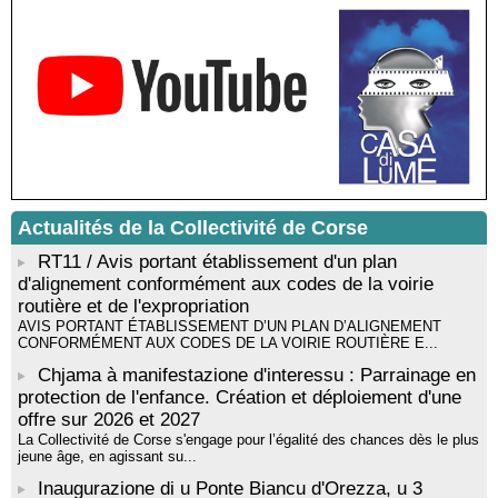
Médiathèque de Castagniccia Mare et Monti - I Fulelli
Rencontre / dédicace avec Lucrèce Luciani autour de son
livre « La ballade du pendu du Niolu» - Mediateca territuriale di
Santa Lucia di Tallà
Mise en musique d’un livre jeunesse par Annik Meschinet,
musicienne pédagogue : Ateliers d’expression sonore, vocale,
rythmique et corporelle - Mediateca territuriale di Santa Lucia di
Tallà
! Événement reporté ! Cycle de conférences peinture animé
par Alexandre Dominati - Mediateca territuriale di Santa Lucia di
Actualités de la Collectivité de Corse
Tallà
RT11 / Avis portant établissement d'un plan
d'alignement conformément aux codes de la voirie
routière et de l'expropriation
AVIS PORTANT ÉTABLISSEMENT D’UN PLAN D’ALIGNEMENT
CONFORMÉMENT AUX CODES DE LA VOIRIE ROUTIÈRE E...
Chjama à manifestazione d'interessu : Parrainage en
protection de l'enfance. Création et déploiement d'une
offre sur 2026 et 2027
La Collectivité de Corse s'engage pour l’égalité des chances dès le plus
jeune âge, en agissant su...
Inaugurazione di u Ponte Biancu d'Orezza, u 3