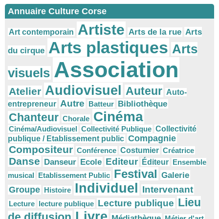
Annuaire Culture Corse
Artiste
Arts
Arts de la rue
Art contemporain
Arts plastiques
Arts
du cirque
Association
visuels
Audiovisuel
Auteur
Atelier
Auto-
Autre
Bibliothèque
entrepreneur
Batteur
Cinéma
Chanteur
Chorale
Cinéma/Audiovisuel
Collectivité Publique
Collectivité
Compagnie
publique / Etablissement public
Compositeur
Conférence
Costumier
Créatrice
Danse
Editeur
Danseur
Ecole
Éditeur
Ensemble
Festival
Galerie
musical
Etablissement Public
Individuel
Intervenant
Groupe
Histoire
Lieu
Lecture publique
Lecture
lecture publique
Livre
de diffusion
Médiathèque
Métier d'art