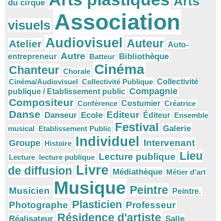
Arts
du cirque
Association
visuels
Audiovisuel
Auteur
Atelier
Auto-
Autre
Bibliothèque
entrepreneur
Batteur
Cinéma
Chanteur
Chorale
Cinéma/Audiovisuel
Collectivité Publique
Collectivité
Compagnie
publique / Etablissement public
Compositeur
Conférence
Costumier
Créatrice
Danse
Editeur
Danseur
Ecole
Éditeur
Ensemble
Festival
Galerie
musical
Etablissement Public
Individuel
Intervenant
Groupe
Histoire
Lieu
Lecture publique
Lecture
lecture publique
Livre
de diffusion
Médiathèque
Métier d'art
Musique
Peintre
Musicien
Peintre.
Plasticien
Photographe
Professeur
Résidence d'artiste
Réalisateur
Salle