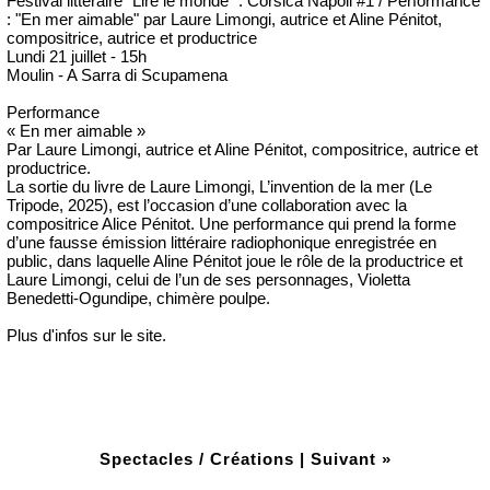
Festival littéraire "Lire le monde" : Corsica Napoli #1 / Performance
: "En mer aimable" par Laure Limongi, autrice et Aline Pénitot,
compositrice, autrice et productrice
Lundi 21 juillet - 15h
Moulin - A Sarra di Scupamena
Performance
« En mer aimable »
Par Laure Limongi, autrice et Aline Pénitot, compositrice, autrice et
productrice.
La sortie du livre de Laure Limongi, L’invention de la mer (Le
Tripode, 2025), est l’occasion d’une collaboration avec la
compositrice Alice Pénitot. Une performance qui prend la forme
d’une fausse émission littéraire radiophonique enregistrée en
public, dans laquelle Aline Pénitot joue le rôle de la productrice et
Laure Limongi, celui de l’un de ses personnages, Violetta
Benedetti-Ogundipe, chimère poulpe.
Plus d'infos sur le site.
Spectacles / Créations
|
Suivant »