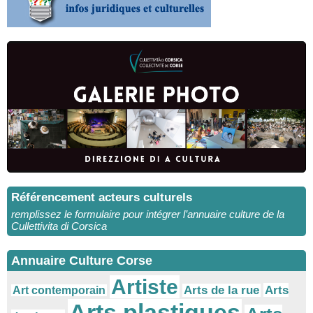
Référencement acteurs culturels
remplissez le formulaire pour intégrer l’annuaire culture de la
Cullettivita di Corsica
Annuaire Culture Corse
Artiste
Arts
Arts de la rue
Art contemporain
Arts plastiques