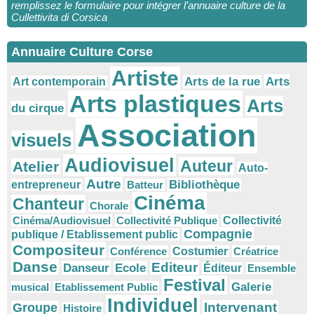
remplissez le formulaire pour intégrer l’annuaire culture de la
Cullettivita di Corsica
Annuaire Culture Corse
Artiste
Arts
Arts de la rue
Art contemporain
Arts plastiques
Arts
du cirque
Association
visuels
Audiovisuel
Auteur
Atelier
Auto-
Autre
Bibliothèque
entrepreneur
Batteur
Cinéma
Chanteur
Chorale
Cinéma/Audiovisuel
Collectivité Publique
Collectivité
Compagnie
publique / Etablissement public
Compositeur
Conférence
Costumier
Créatrice
Danse
Editeur
Danseur
Ecole
Éditeur
Ensemble
Festival
Galerie
musical
Etablissement Public
Individuel
Intervenant
Groupe
Histoire