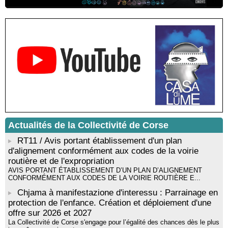
Sardegna - Mediateca di castagniccia Mare è monti - I Fulelli
Résidence d’écriture et de recherche de l’écrivaine Cécilia
Castelli - Institut Mémoires de l'Edition Contemporaine - Caen /
Médiathèque de Castagniccia Mare et Monti - I Fulelli
Rencontre / dédicace avec Lucrèce Luciani autour de son
livre « La ballade du pendu du Niolu» - Mediateca territuriale di
Santa Lucia di Tallà
Mise en musique d’un livre jeunesse par Annik Meschinet,
musicienne pédagogue : Ateliers d’expression sonore, vocale,
rythmique et corporelle - Mediateca territuriale di Santa Lucia di
Tallà
! Événement reporté ! Cycle de conférences peinture animé
par Alexandre Dominati - Mediateca territuriale di Santa Lucia di
Actualités de la Collectivité de Corse
Tallà
RT11 / Avis portant établissement d'un plan
d'alignement conformément aux codes de la voirie
routière et de l'expropriation
AVIS PORTANT ÉTABLISSEMENT D’UN PLAN D’ALIGNEMENT
CONFORMÉMENT AUX CODES DE LA VOIRIE ROUTIÈRE E...
Chjama à manifestazione d'interessu : Parrainage en
protection de l'enfance. Création et déploiement d'une
offre sur 2026 et 2027
La Collectivité de Corse s'engage pour l’égalité des chances dès le plus