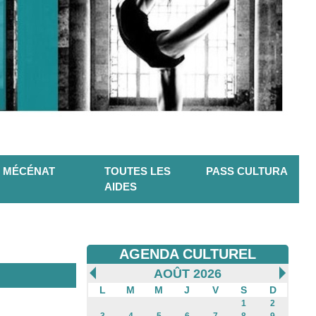
MÉCÉNAT
TOUTES LES
PASS CULTURA
AIDES
AGENDA CULTUREL
AOÛT 2026
L
M
M
J
V
S
D
1
2