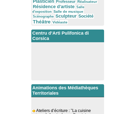
Plasticien
Professeur
Réalisateur
Résidence d'artiste
Salle
Salle de musique
d'exposition
Sculpteur
Société
Scénographe
Théâtre
Vidéaste
Centru d’Arti Pulifonica di
Corsica
Animations des Médiathèques
Territoriales
Ateliers d’écriture : "La cuisine
retrouvée" animés par Dominique
Memmi - Bibbiuteca d’Ulmetu /