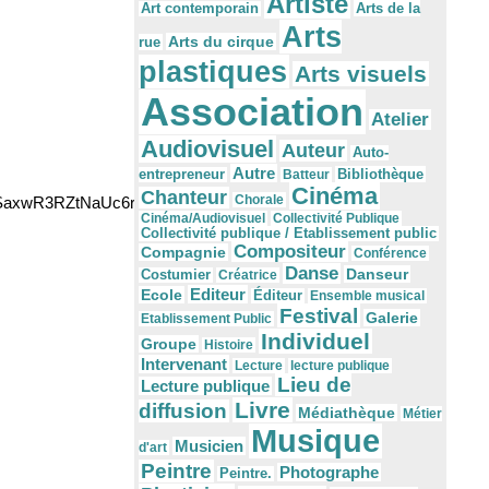
Artiste
Arts de la
Art contemporain
Arts
Arts du cirque
rue
plastiques
Arts visuels
Association
Atelier
Audiovisuel
Auteur
Auto-
Autre
Bibliothèque
entrepreneur
Batteur
Cinéma
Chanteur
Chorale
SaxwR3RZtNaUc6rINw0K-
Cinéma/Audiovisuel
Collectivité Publique
Collectivité publique / Etablissement public
Compositeur
Compagnie
Conférence
Danse
Danseur
Costumier
Créatrice
Editeur
Ecole
Éditeur
Ensemble musical
Festival
Galerie
Etablissement Public
Individuel
Groupe
Histoire
Intervenant
Lecture
lecture publique
Lieu de
Lecture publique
Livre
diffusion
Médiathèque
Métier
Musique
Musicien
d'art
Peintre
Photographe
Peintre.