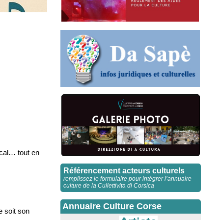
cal… tout en
Référencement acteurs culturels
remplissez le formulaire pour intégrer l’annuaire
culture de la Cullettivita di Corsica
Annuaire Culture Corse
e soit son