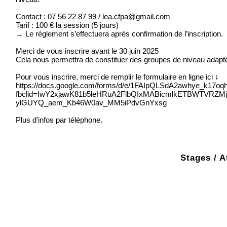
Contact : 07 56 22 87 99 / lea.cfpa@gmail.com
Tarif : 100 € la session (5 jours)
→ Le règlement s’effectuera après confirmation de l’inscription.
Merci de vous inscrire avant le 30 juin 2025
Cela nous permettra de constituer des groupes de niveau adapt
Pour vous inscrire, merci de remplir le formulaire en ligne ici ↓
https://docs.google.com/forms/d/e/1FAIpQLSdA2awhye_k1
fbclid=IwY2xjawK81b5leHRuA2FlbQIxMABicmlkETBWTVR
ylGUYQ_aem_Kb46W0av_MM5iPdvGnYxsg
Plus d'infos par téléphone.
Stages / A