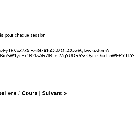
és pour chaque session.
7oqhvFyTEVqZ7Z9lFz6Gz61oOcMOtcCUw8Qlw/viewform?
ZMjBmSW1ycEx1R2IwAR7tR_rCMgYUDR5SsOycoOdxTt5WFRYTl7i
teliers / Cours
|
Suivant »