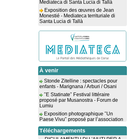
Exposition des œuvres de Jean
Monestié - Mediateca territuriale di
Santa Lucia di Tallà
Conférence d’astrophysique : “Au-
delà du visible” animée par
l’astrophysicien Paul Guerrini -
Médiathèque - Pitretu è Bicchisgià
Exposition des œuvres de
Dominique Malberti Morin : "Racines,
peintures acryliques et aquarelles" -
Mediateca territuriale di Santa Lucia di
Tallà
À venir
Stonde Zitelline : spectacles pour
Animation : "Petits lecteurs" -
enfants - Marignana / Arburi / Osani
Médiathèque - Pitretu è Bicchisgià
"E Statinate" Festival littéraire
Veillée de contes à la forêt
proposé par Musanostra - Forum de
enchantée "U Mondu ditu mignuleddu"
Lumiu
par la Caravane de Conteurs - Currà
Exposition photographique "Un
Colloque : "Taravu : terre de
Paese Vivu" proposé par l’association
patrimoines", Regards sur le
Paese di U Prunu - U Prunu
patrimoine religieux, roman, thermal et
"Evviva u Capicorsu" : Alimea è
littéraire - Spaziu Jean-Marc Fiamma -
Téléchargements
musica - Place de l'église - Barrettali
A Sarra di Farru