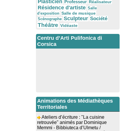
Plasticien
Professeur
Réalisateur
Résidence d'artiste
Salle
Salle de musique
d'exposition
Sculpteur
Société
Scénographe
Théâtre
Vidéaste
Centru d’Arti Pulifonica di
Corsica
Animations des Médiathèques
Territoriales
Ateliers d’écriture : "La cuisine
retrouvée" animés par Dominique
Memmi - Bibbiuteca d’Ulmetu /
Mediateca di Santa Lucia di Tallà