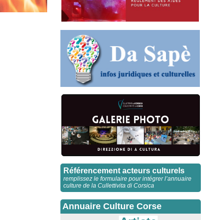
Référencement acteurs culturels
remplissez le formulaire pour intégrer l’annuaire
culture de la Cullettivita di Corsica
Annuaire Culture Corse