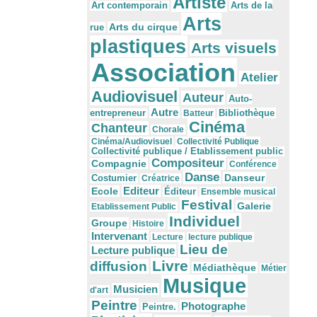
Artiste
Arts de la
Art contemporain
Arts
Arts du cirque
rue
plastiques
Arts visuels
Association
Atelier
Audiovisuel
Auteur
Auto-
Autre
Bibliothèque
entrepreneur
Batteur
Cinéma
Chanteur
Chorale
Cinéma/Audiovisuel
Collectivité Publique
Collectivité publique / Etablissement public
Compositeur
Compagnie
Conférence
Danse
Danseur
Costumier
Créatrice
Editeur
Ecole
Éditeur
Ensemble musical
Festival
Galerie
Etablissement Public
Individuel
Groupe
Histoire
Intervenant
Lecture
lecture publique
Lieu de
Lecture publique
Livre
diffusion
Médiathèque
Métier
Musique
Musicien
d'art
Peintre
Photographe
Peintre.