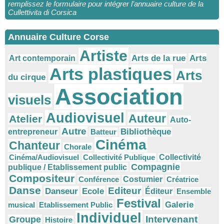
remplissez le formulaire pour intégrer l’annuaire culture de la
Cullettivita di Corsica
Annuaire Culture Corse
Artiste
Arts
Arts de la rue
Art contemporain
Arts plastiques
Arts
du cirque
Association
visuels
Audiovisuel
Auteur
Atelier
Auto-
Autre
Bibliothèque
entrepreneur
Batteur
Cinéma
Chanteur
Chorale
Cinéma/Audiovisuel
Collectivité Publique
Collectivité
Compagnie
publique / Etablissement public
Compositeur
Conférence
Costumier
Créatrice
Danse
Editeur
Danseur
Ecole
Éditeur
Ensemble
Festival
Galerie
musical
Etablissement Public
Individuel
Intervenant
Groupe
Histoire