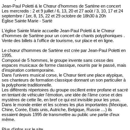
Jean-Paul Poletti & le Chœur d'hommes de Sartène en concert
Les mercredis : 2 et 9 juillet / 6, 13, 20 et 27 août / 3, 10, 17 et 24
septembre / 1er, 8, 15, 22 et 29 octobre de 18h30 à 20h
Église Sainte Marie - Sartè
L'église Sainte Marie accueille Jean-Paul Poletti & le Chœur
d'hommes de Sartène pour un concert de chants polyphoniques .
Vente des billets à l'office de tourisme, sur place et en ligne.
Le chœur d’hommes de Sartène est crée par Jean-Paul Poletti en
1995.
Composé de 5 hommes, le groupe invente sans cesse des
espaces musicaux de forme classique, nourris par le passé, mais
d'inspiration contemporaine.
Dans l’univers musical corse, le Chœur tient une place atypique,
ses chanteurs de formation classique donnant un son particulier à
la polyphonie traditionnelle.
Les différents répertoires du groupe oscillent entre profane et sacré
en tentant de véhiculer l'émotion, une idée de l’âme corse et des
mystères de cette île, en bref ce qui est invisible pour les yeux.
Dans le monde entier et les scènes les plus importantes (Mexique,
Chine, Corée, Etats unis, Autriche, Belgique, Russie …) ils
essaient depuis 1995 de transmettre au public une partie d’eux
même.
Plus d'infos sur le site.