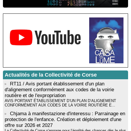
Sardegna - Mediateca di castagniccia Mare è monti - I Fulelli
Résidence d’écriture et de recherche de l’écrivaine Cécilia
Castelli - Institut Mémoires de l'Edition Contemporaine - Caen /
Médiathèque de Castagniccia Mare et Monti - I Fulelli
Rencontre / dédicace avec Lucrèce Luciani autour de son
livre « La ballade du pendu du Niolu» - Mediateca territuriale di
Santa Lucia di Tallà
Mise en musique d’un livre jeunesse par Annik Meschinet,
musicienne pédagogue : Ateliers d’expression sonore, vocale,
rythmique et corporelle - Mediateca territuriale di Santa Lucia di
Tallà
! Événement reporté ! Cycle de conférences peinture animé
par Alexandre Dominati - Mediateca territuriale di Santa Lucia di
Actualités de la Collectivité de Corse
Tallà
RT11 / Avis portant établissement d'un plan
d'alignement conformément aux codes de la voirie
routière et de l'expropriation
AVIS PORTANT ÉTABLISSEMENT D’UN PLAN D’ALIGNEMENT
CONFORMÉMENT AUX CODES DE LA VOIRIE ROUTIÈRE E...
Chjama à manifestazione d'interessu : Parrainage en
protection de l'enfance. Création et déploiement d'une
offre sur 2026 et 2027
La Collectivité de Corse s'engage pour l’égalité des chances dès le plus