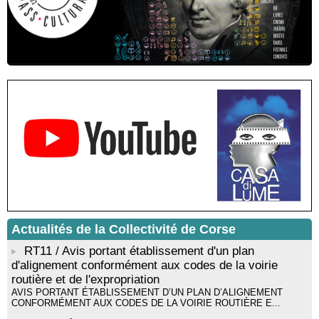
Residenza di scrittura di Angela Nicolai, Trà Corsica è
Sardegna - Mediateca di castagniccia Mare è monti - I Fulelli
Résidence d’écriture et de recherche de l’écrivaine Cécilia
Castelli - Institut Mémoires de l'Edition Contemporaine - Caen /
Médiathèque de Castagniccia Mare et Monti - I Fulelli
Rencontre / dédicace avec Lucrèce Luciani autour de son
livre « La ballade du pendu du Niolu» - Mediateca territuriale di
Santa Lucia di Tallà
Mise en musique d’un livre jeunesse par Annik Meschinet,
musicienne pédagogue : Ateliers d’expression sonore, vocale,
rythmique et corporelle - Mediateca territuriale di Santa Lucia di
Tallà
! Événement reporté ! Cycle de conférences peinture animé
par Alexandre Dominati - Mediateca territuriale di Santa Lucia di
Tallà
Actualités de la Collectivité de Corse
RT11 / Avis portant établissement d'un plan
d'alignement conformément aux codes de la voirie
routière et de l'expropriation
AVIS PORTANT ÉTABLISSEMENT D’UN PLAN D’ALIGNEMENT
CONFORMÉMENT AUX CODES DE LA VOIRIE ROUTIÈRE E...