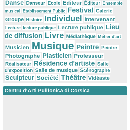
Danse
Editeur
Danseur
Ecole
Éditeur
Ensemble
Festival
Galerie
musical
Etablissement Public
Individuel
Intervenant
Groupe
Histoire
Lieu
Lecture publique
Lecture
lecture publique
Livre
de diffusion
Médiathèque
Métier d'art
Musique
Peintre
Musicien
Peintre.
Plasticien
Photographe
Professeur
Résidence d'artiste
Réalisateur
Salle
Salle de musique
d'exposition
Scénographe
Théâtre
Sculpteur
Société
Vidéaste
Centru d’Arti Pulifonica di Corsica