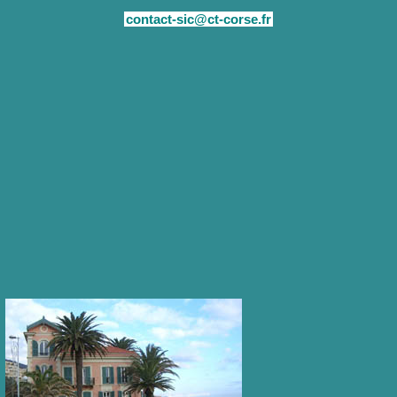
contact-sic@ct-corse.fr