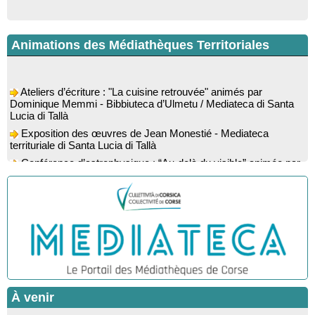
Animations des Médiathèques Territoriales
Ateliers d’écriture : "La cuisine retrouvée" animés par
Dominique Memmi - Bibbiuteca d’Ulmetu / Mediateca di Santa
Lucia di Tallà
Exposition des œuvres de Jean Monestié - Mediateca
territuriale di Santa Lucia di Tallà
Conférence d’astrophysique : “Au-delà du visible” animée par
l’astrophysicien Paul Guerrini - Médiathèque - Pitretu è
Bicchisgià
Exposition des œuvres de Dominique Malberti Morin :
"Racines, peintures acryliques et aquarelles" - Mediateca
territuriale di Santa Lucia di Tallà
Animation : "Petits lecteurs" - Médiathèque - Pitretu è
Bicchisgià
Spectacle musical : "Viaghju in Corsica cù Regina & Bruno",
hommage au duo mythique de la chanson corse interprété par
Marie-Elsa Picciocchi (chant), Marc’Antò Belgodere (chant et
À venir
gutare) et Jacky Le Menn (claviers) - Salle des fêtes - Cuzzà