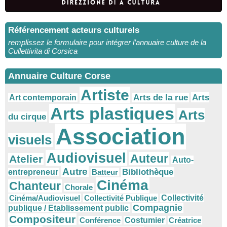
Référencement acteurs culturels
remplissez le formulaire pour intégrer l’annuaire culture de la
Cullettivita di Corsica
Annuaire Culture Corse
Artiste
Arts
Arts de la rue
Art contemporain
Arts plastiques
Arts
du cirque
Association
visuels
Audiovisuel
Auteur
Atelier
Auto-
Autre
Bibliothèque
entrepreneur
Batteur
Cinéma
Chanteur
Chorale
Cinéma/Audiovisuel
Collectivité Publique
Collectivité
Compagnie
publique / Etablissement public
Compositeur
Conférence
Costumier
Créatrice