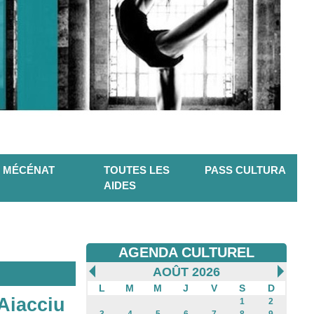
MÉCÉNAT
TOUTES LES
PASS CULTURA
AIDES
AGENDA CULTUREL
AOÛT 2026
L
M
M
J
V
S
D
 Aiacciu
1
2