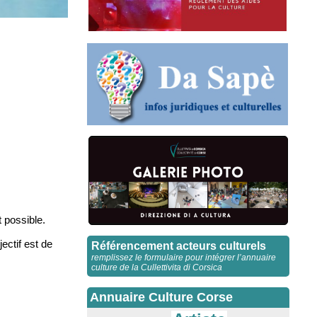
 possible.
ectif est de
Référencement acteurs culturels
remplissez le formulaire pour intégrer l’annuaire
culture de la Cullettivita di Corsica
Annuaire Culture Corse