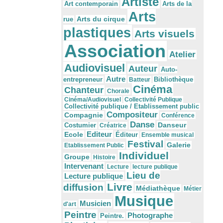
Artiste
Arts de la
Art contemporain
Arts
Arts du cirque
rue
plastiques
Arts visuels
Association
Atelier
Audiovisuel
Auteur
Auto-
Autre
Bibliothèque
entrepreneur
Batteur
Cinéma
Chanteur
Chorale
Cinéma/Audiovisuel
Collectivité Publique
Collectivité publique / Etablissement public
Compositeur
Compagnie
Conférence
Danse
Danseur
Costumier
Créatrice
Editeur
Ecole
Éditeur
Ensemble musical
Festival
Galerie
Etablissement Public
Individuel
Groupe
Histoire
Intervenant
Lecture
lecture publique
Lieu de
Lecture publique
Livre
diffusion
Médiathèque
Métier
Musique
Musicien
d'art
Peintre
Photographe
Peintre.